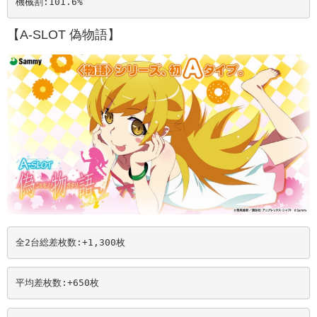
機械割:101.6
%
【A-SLOT 偽物語】
全2台
総差枚数:+1,300
枚
平均差枚数:+650
枚