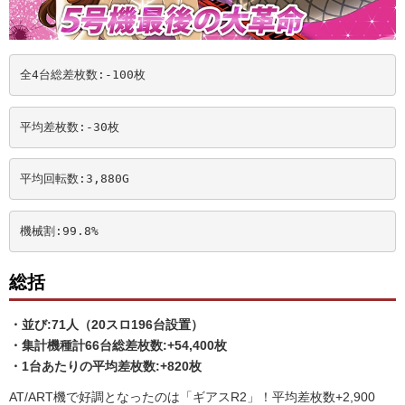
全4台
総差枚数:-100
枚
平均差枚数:-30
枚
平均回転数:3,880
G
機械割:99.8
%
総括
・並び:71人（20スロ196台設置）
・集計機種計66台総差枚数:+54,400枚
・1台あたりの平均差枚数:+820枚
AT/ART機で好調となったのは「ギアスR2」！平均差枚数+2,900