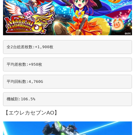
全2台
総差枚数:+1,900
枚
平均差枚数:+950
枚
平均回転数:4,760
G
機械割:106.5
%
【エウレカセブンAO】