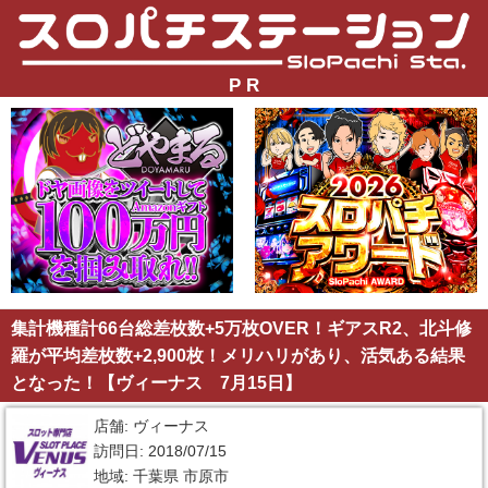
P R
集計機種計66台総差枚数+5万枚OVER！ギアスR2、北斗修
羅が平均差枚数+2,900枚！メリハリがあり、活気ある結果
となった！【ヴィーナス 7月15日】
店舗: ヴィーナス
訪問日: 2018/07/15
地域: 千葉県 市原市