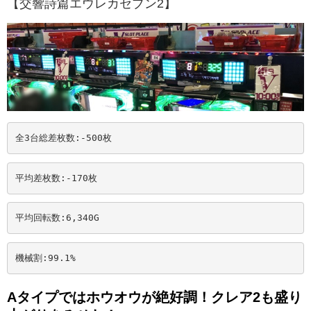
【交響詩篇エウレカセブン2】
全3台
総差枚数:-500
枚
平均差枚数:-170
枚
平均回転数:6,340
G
機械割:99.1
%
Aタイプではホウオウが絶好調！クレア2も盛り