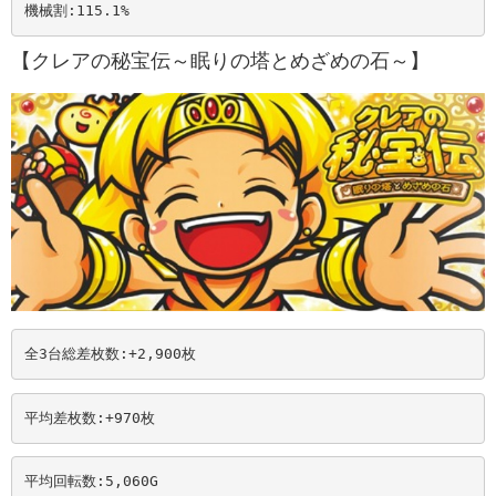
機械割:115.1
%
【クレアの秘宝伝～眠りの塔とめざめの石～】
全3台
総差枚数:+2,900
枚
平均差枚数:+970
枚
平均回転数:5,060
G