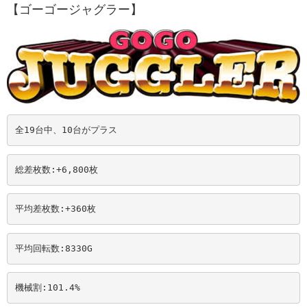
【ゴーゴージャグラー】
全19台中、10台がプラス
総差枚数:+6,800
枚
平均差枚数:+360
枚
平均回転数:8330
G
機械割:101.4
%