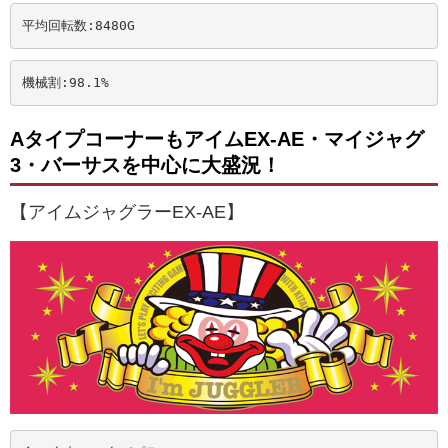
平均回転数:8480
G
機械割:98.1
%
AタイプコーナーもアイムEX-AE・マイジャグ
3・バーサスを中心に大盛況！
【アイムジャグラーEX-AE】