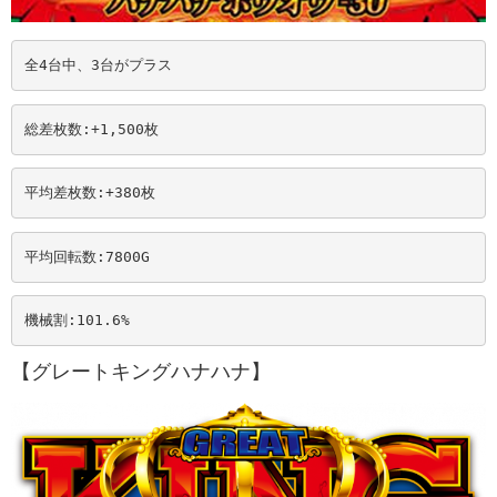
全4台中、3台がプラス
総差枚数:+1,500
枚
平均差枚数:+380
枚
平均回転数:7800
G
機械割:101.6
%
【グレートキングハナハナ】