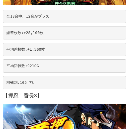
全18台中、12台がプラス
総差枚数:+28,100
枚
平均差枚数:+1,560
枚
平均回転数:9210
G
機械割:105.7
%
【押忍！番長3】