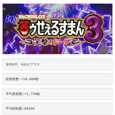
全8台中、6台がプラス
総差枚数:+14,000
枚
平均差枚数:+1,750
枚
平均回転数:8920
G