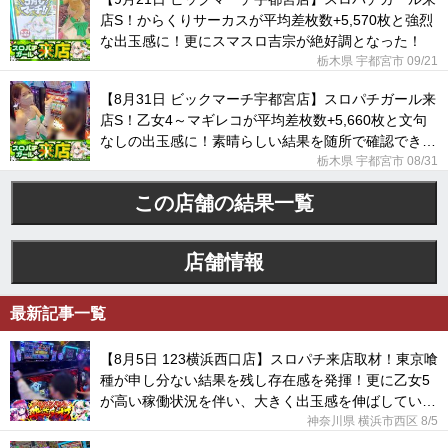
店S！からくりサーカスが平均差枚数+5,570枚と強烈
な出玉感に！更にスマスロ吉宗が絶好調となった！
栃木県 宇都宮市 09/21
【8月31日 ビックマーチ宇都宮店】スロパチガール来
店S！乙女4～マギレコが平均差枚数+5,660枚と文句
なしの出玉感に！素晴らしい結果を随所で確認でき
た！
栃木県 宇都宮市 08/31
この店舗の結果一覧
店舗情報
最新記事一覧
【8月5日 123横浜西口店】スロパチ来店取材！東京喰
種が申し分ない結果を残し存在感を発揮！更に乙女5
が高い稼働状況を伴い、大きく出玉感を伸ばしてい
た！
神奈川県 横浜市西区
8/5