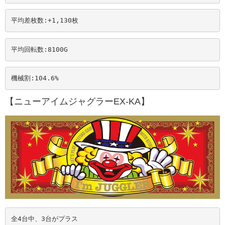
平均差枚数:+1,130
枚
平均回転数:8100
G
機械割:104.6
%
【ニューアイムジャグラーEX-KA】
全4台中、3台がプラス