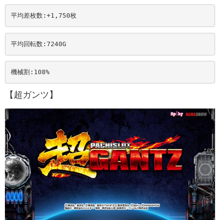
平均差枚数:+1,750
枚
平均回転数:7240
G
機械割:108
%
【超ガンツ】