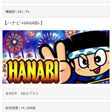
機械割:101.7
%
【ハナビ-HANABI-】
全4台中、3台がプラス
総差枚数:+4,500
枚