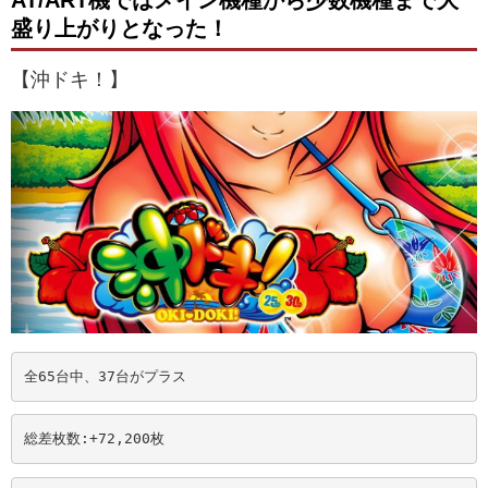
AT/ART機ではメイン機種から少数機種まで大
盛り上がりとなった！
【沖ドキ！】
全65台中、37台がプラス
総差枚数:+72,200
枚