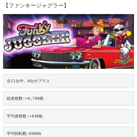
【ファンキージャグラー】
全11台中、8台がプラス
総差枚数:+4,700
枚
平均差枚数:+430
枚
平均回転数:8300
G