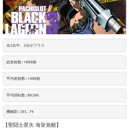
全2台中、2台がプラス
総差枚数:+800
枚
平均差枚数:+400
枚
平均回転数:8010
G
機械割:101.7
%
【聖闘士星矢 海皇覚醒】