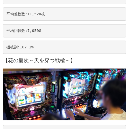
平均差枚数:+1,520
枚
平均回転数:7,050
G
機械割:107.2
%
【花の慶次～天を穿つ戦槍～】