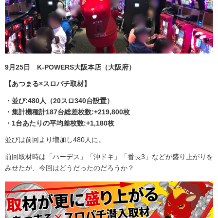
9月25日 K-POWERS大阪本店（大阪府）
【あつまる×スロパチ取材】
・並び:480人（20スロ340台設置）
・集計機種計187台総差枚数:+219,800枚
・1台あたりの平均差枚数:+1,180枚
並びは前回より増加し480人に。
前回取材時は「ハーデス」「沖ドキ」「番長3」などが盛り上がりを
みせたが、今回はどうだったのだろうか？