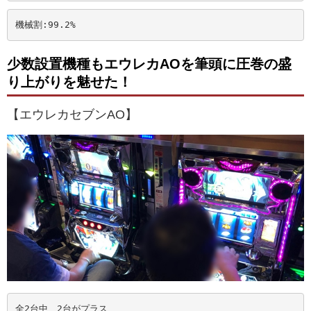
機械割:99.2
%
少数設置機種もエウレカAOを筆頭に圧巻の盛
り上がりを魅せた！
【エウレカセブンAO】
全2台中、2台がプラス