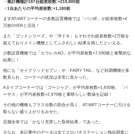
・集計機種計187台総差枚数:+219,800枚
・1台あたりの平均差枚数:+1,180枚
まずAT/ARTコーナーの多数設置機種では「バジ絆」が総差枚数+4
万枚OVERと活況！
また「ゴッドシリーズ」や「沖ドキ」もそれぞれ総差枚数+2万枚を
超えておりメイン機種としてふさわしい結果を残したといえる。
少数設置機種では「エウレカAO」が平均差枚数+7,590枚と衝撃的な
結果に！
他にも「セイクリッドセブン」や「FAIRY TAIL」など好調機種が多
数見られ、コーナーの状況は非常に良かった。
Aタイプコーナーでは「ゴージャグ」が平均差枚数+1,830枚、「バ
ーサス」が平均差枚数+2,970枚と素晴らしい数値を記録！
その他の機種もプラス台数の割合が高く、AT/ARTコーナーに引けを
取らない盛り上がりをみせた。
店舗全体では「かなり充実した取材結果」であった。
※なお、本記事中のデータは全てスロパチステーション独自調査に