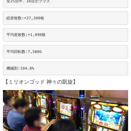
全25台中、16台がプラス
総差枚数:+27,300
枚
平均差枚数:+1,090
枚
平均回転数:7,580
G
機械割:104.8
%
【ミリオンゴッド 神々の凱旋】