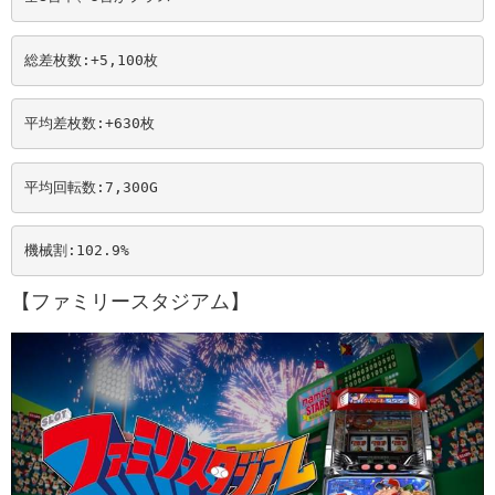
総差枚数:+5,100
枚
平均差枚数:+630
枚
平均回転数:7,300
G
機械割:102.9
%
【ファミリースタジアム】