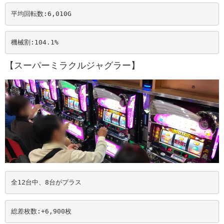
平均回転数:6,010
G
機械割:104.1
%
【スーパーミラクルジャグラー】
全12台中、8台がプラス
総差枚数:+6,900
枚