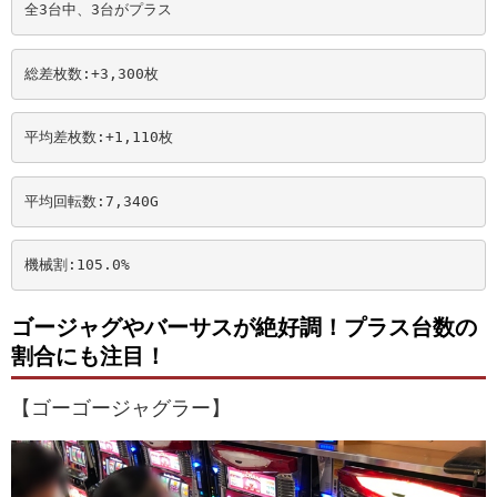
全3台中、3台がプラス
総差枚数:+3,300
枚
平均差枚数:+1,110
枚
平均回転数:7,340
G
機械割:105.0
%
ゴージャグやバーサスが絶好調！プラス台数の
割合にも注目！
【ゴーゴージャグラー】