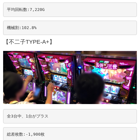
平均回転数:7,220
G
機械割:102.8
%
【不二子TYPE-A+】
全3台中、1台がプラス
総差枚数:-1,900
枚