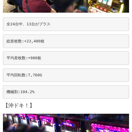
全24台中、13台がプラス
総差枚数:+23,400
枚
平均差枚数:+980
枚
平均回転数:7,760
G
機械割:104.2
%
【沖ドキ！】