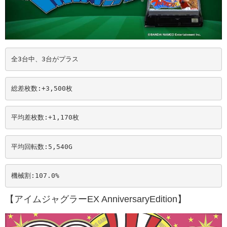
全3台中、3台がプラス
総差枚数:+3,500
枚
平均差枚数:+1,170
枚
平均回転数:5,540
G
機械割:107.0
%
【アイムジャグラーEX AnniversaryEdition】