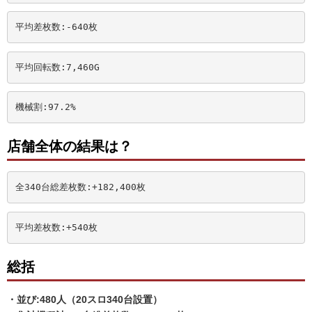
平均差枚数:-640
枚
平均回転数:7,460
G
機械割:97.2
%
店舗全体の結果は？
全340台総差枚数:+182,400枚
平均差枚数:+540枚
総括
・並び:480人（20スロ340台設置）