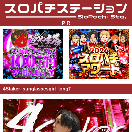
P R
4Staker_sunglassesgirl_longT