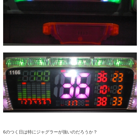
6のつく日は特にジャグラーが強いのだろうか？