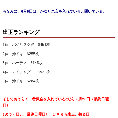
ちなみに、6月6日は、かなり気合を入れていると聞いている。
出玉ランキング
1位 バジリスク絆 6451枚
2位 沖ドキ 6255枚
3位 ハーデス 6145枚
4位 マイジャグⅡ 5922枚
5位 沖ドキ 5284枚
そしておそらく一番気合を入れているのが、6月26日（最終日曜
日）
6のつく日と、最終日曜日と、いそまる来店が被る日