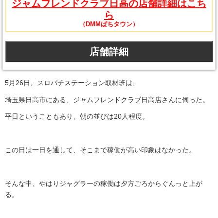
ジャムフレンドクラブ日高の店舗詳細はこち
ら
（DMMぱちタウン）
店舗詳細
5月26日、スロパチステーション取材班は、
埼玉県日高市にある、ジャムフレンドクラブ日高店さんに伺った。
平日ということもあり、朝の並びは20人程度。
この日は一日を通して、そこまで稼働が高い印象はなかった。
そんな中、やはりジャグラーの稼働は夕方ごろからぐんっと上が
る。