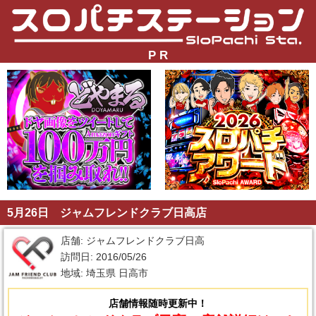
P R
5月26日 ジャムフレンドクラブ日高店
店舗: ジャムフレンドクラブ日高
訪問日: 2016/05/26
地域: 埼玉県 日高市
店舗情報随時更新中！