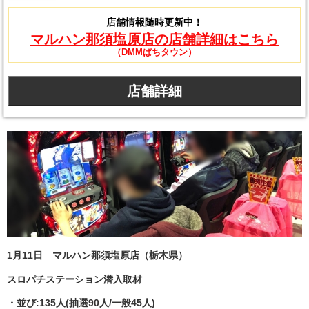
店舗情報随時更新中！
マルハン那須塩原店の店舗詳細はこちら
（DMMぱちタウン）
店舗詳細
1月11日 マルハン那須塩原店（栃木県）
スロパチステーション潜入取材
・並び:135人(抽選90人/一般45人)