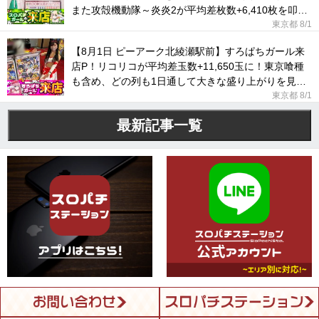
また攻殻機動隊～炎炎2が平均差枚数+6,410枚を叩き
出した！
東京都
8/1
【8月1日 ピーアーク北綾瀬駅前】すろぱちガール来
店P！リコリコが平均差玉数+11,650玉に！東京喰種
も含め、どの列も1日通して大きな盛り上がりを見せ
ていた！
東京都
8/1
最新記事一覧