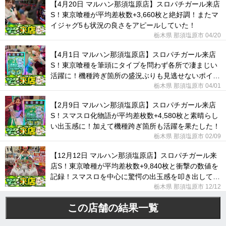
【4月20日 マルハン那須塩原店】スロパチガール来店
S！東京喰種が平均差枚数+3,660枚と絶好調！またマ
イジャグ5も状況の良さをアピールしていた！
栃木県 那須塩原市 04/20
【4月1日 マルハン那須塩原店】スロパチガール来店
S！東京喰種を筆頭にタイプを問わず各所で凄まじい
活躍に！機種跨ぎ箇所の盛況ぶりも見逃せないポイン
トの1つだ！
栃木県 那須塩原市 04/01
【2月9日 マルハン那須塩原店】スロパチガール来店
S！スマスロ化物語が平均差枚数+4,580枚と素晴らし
い出玉感に！加えて機種跨ぎ箇所も活躍を果たした！
栃木県 那須塩原市 02/09
【12月12日 マルハン那須塩原店】スロパチガール来
店S！東京喰種が平均差枚数+9,840枚と衝撃の数値を
記録！スマスロを中心に驚愕の出玉感を叩き出してい
た！
栃木県 那須塩原市 12/12
この店舗の結果一覧