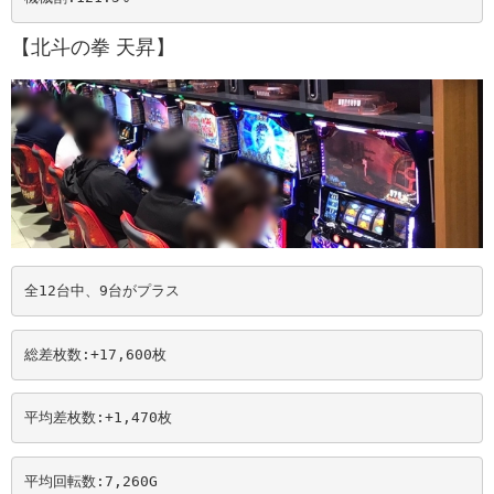
【北斗の拳 天昇】
全12台中、9台がプラス
総差枚数:+17,600
枚
平均差枚数:+1,470
枚
平均回転数:7,260
G