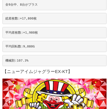
全9台中、8台がプラス
総差枚数:+17,800
枚
平均差枚数:+1,980
枚
平均回転数:9,080
G
機械割:107.3
%
【ニューアイムジャグラーEX-KT】