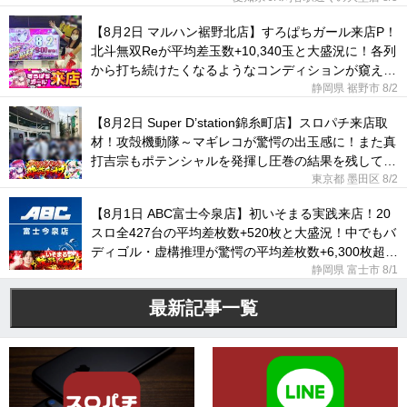
【8月2日 マルハン裾野北店】すろぱちガール来店P！
北斗無双Reが平均差玉数+10,340玉と大盛況に！各列
から打ち続けたくなるようなコンディションが窺え
た！
静岡県 裾野市
8/2
【8月2日 Super D’station錦糸町店】スロパチ来店取
材！攻殻機動隊～マギレコが驚愕の出玉感に！また真
打吉宗もポテンシャルを発揮し圧巻の結果を残してい
た！
東京都 墨田区
8/2
【8月1日 ABC富士今泉店】初いそまる実践来店！20
スロ全427台の平均差枚数+520枚と大盛況！中でもバ
ディゴル・虚構推理が驚愕の平均差枚数+6,300枚超え
に！
静岡県 富士市
8/1
最新記事一覧