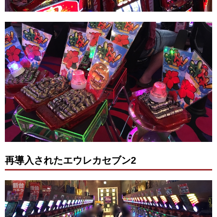
再導入されたエウレカセブン2