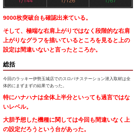
9000枚突破台も確認出来ている。
そして、極端な右肩上がりではなく段階的な右肩
上がりなグラフを描いているところを見ると上の
設定は間違いないと言ったところか。
総括
今回のラッキー伊勢玉城店でのスロパチステーション潜入取材は全
体的にまずまずの結果であった。
特にハナハナは全体上半分といっても過言ではな
いレベル。
大胆予想した機種に関しては今回も間違いなく上
の設定だろうという台があった。