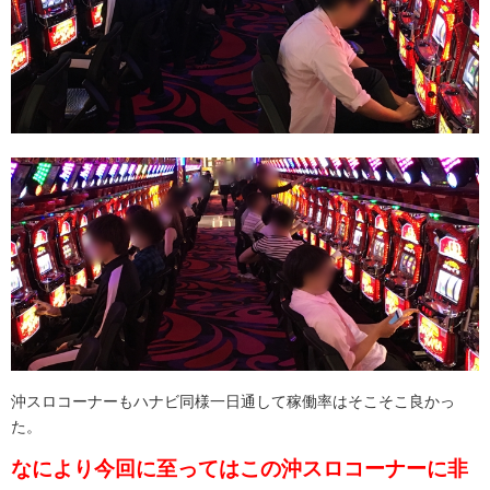
沖スロコーナーもハナビ同様一日通して稼働率はそこそこ良かっ
た。
なにより今回に至ってはこの沖スロコーナーに非