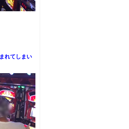
まれてしまい