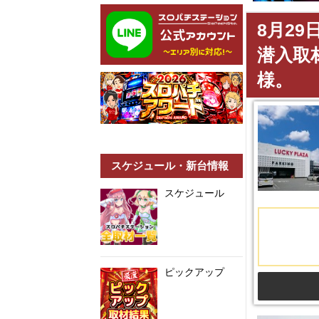
8月2
潜入取
様。
スケジュール・新台情報
スケジュール
ピックアップ