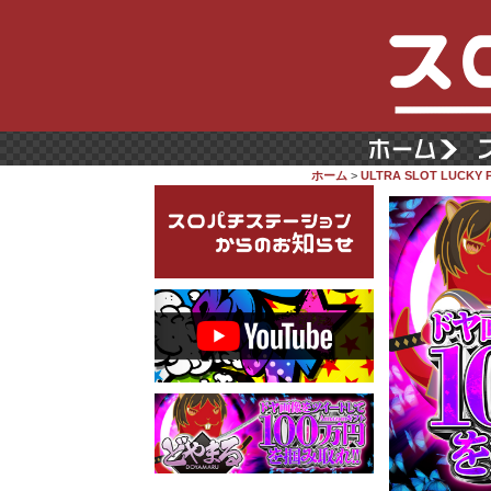
ホーム
>
ULTRA SLOT LUCKY 