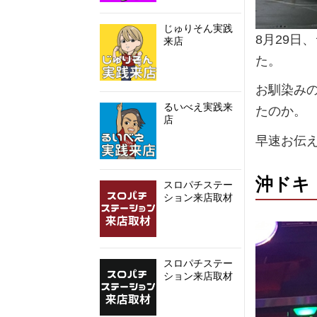
じゅりそん実践
8月29日
来店
た。
お馴染み
るいべえ実践来
たのか。
店
早速お伝
沖ドキ
スロパチステー
ション来店取材
スロパチステー
ション来店取材