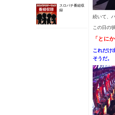
スロパチ番組収
録
続いて、
この日の
@SloPachi_Staさんのツイート
「とにか
これだけ
そうだ。