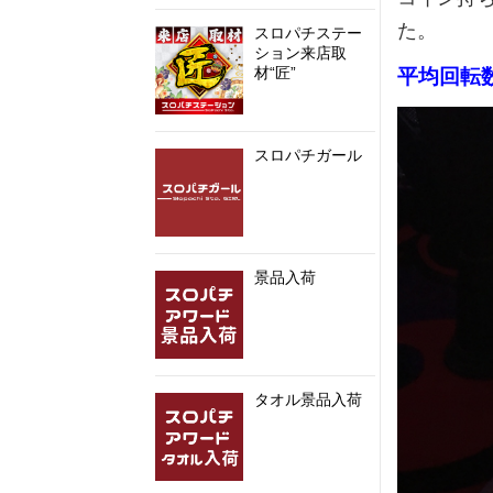
た。
スロパチステー
ション来店取
材“匠”
平均回転
スロパチガール
景品入荷
タオル景品入荷