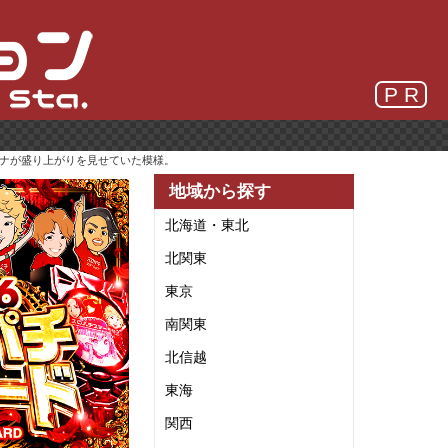
P R
ハナが盛り上がりを見せていた模様。
地域から探す
北海道・東北
北関東
東京
南関東
北信越
東海
関西