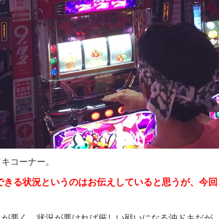
ドキコーナー。
できる状況というのはお伝えしていると思うが、今回
ちが悪く、状況が悪ければ厳しい戦いになる沖ドキだが