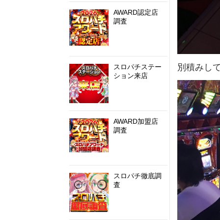
AWARD認定店
調査
別積みし
スロパチステー
ション来店
AWARD加盟店
調査
スロパチ徹底調
査