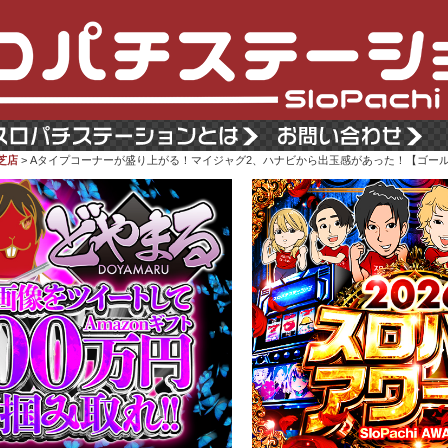
芝店
> Aタイプコーナーが盛り上がる！マイジャグ2、ハナビから出玉感があった！【ゴール