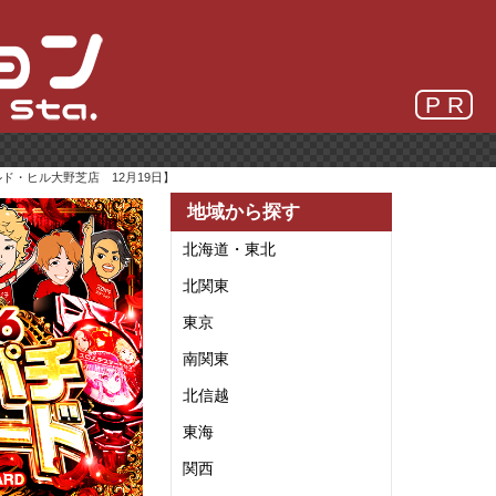
P R
ド・ヒル大野芝店 12月19日】
地域から探す
北海道・東北
北関東
東京
南関東
北信越
東海
関西