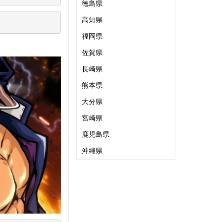
徳島県
高知県
福岡県
佐賀県
長崎県
熊本県
大分県
宮崎県
鹿児島県
沖縄県