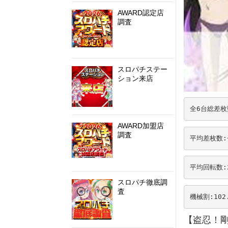
AWARD認定店
調査
スロパチステー
ション来店
全6台総差枚数
AWARD加盟店
調査
平均差枚数:+
平均回転数:2
スロパチ徹底調
査
機械割:102
【盗忍！