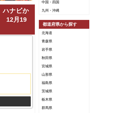
中国・四国
、ハナビか
九州・沖縄
12月19
都道府県から探す
北海道
青森県
岩手県
秋田県
宮城県
山形県
福島県
茨城県
栃木県
群馬県