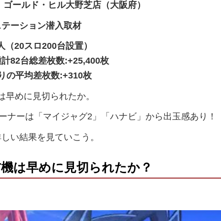
日 ゴールド・ヒル大野芝店（大阪府）
ステーション潜入取材
人（20スロ200台設置）
82台総差枚数:+25,400枚
りの平均差枚数:+310枚
T機は早めに見切られたか。
コーナーは「マイジャグ2」「ハナビ」から出玉感あり！
詳しい結果を見ていこう。
ART機は早めに見切られたか？