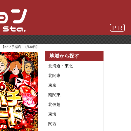
P R
【KEIZ手稲店 1月30日】
地域から探す
北海道・東北
北関東
東京
南関東
北信越
東海
関西