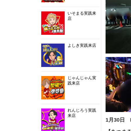
いそまる実践来
店
よしき実践来店
じゃんじゃん実
践来店
れんじろう実践
来店
1月30日