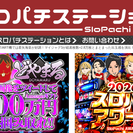
AT/ART機では星矢海皇が好調！マイジャグ3が総差枚数+2.8万枚とまとまった出玉感を演出！