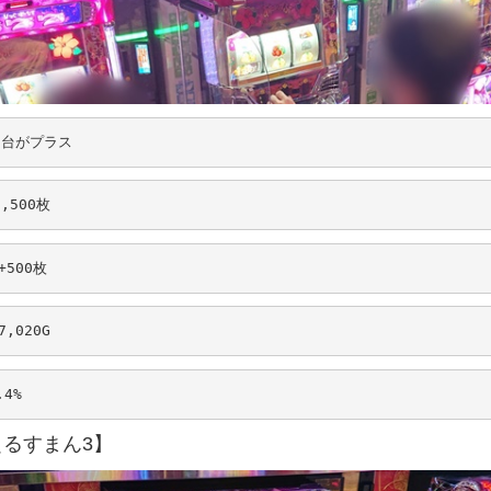
9台がプラス
,500
枚
500
枚
,020
G
.4
%
るすまん3】