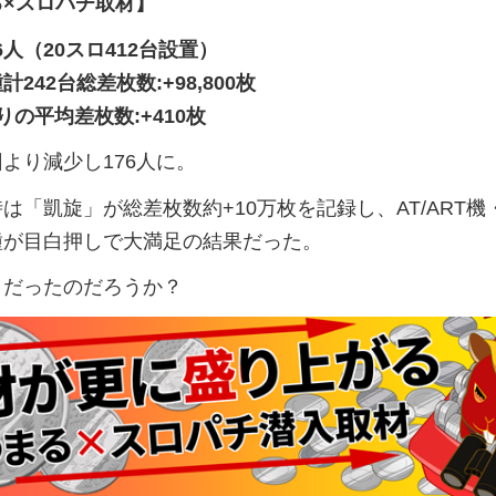
×スロパチ取材】
6人（20スロ412台設置）
242台総差枚数:+98,800枚
りの平均差枚数:+410枚
より減少し176人に。
は「凱旋」が総差枚数約+10万枚を記録し、AT/ART機
種が目白押しで大満足の結果だった。
うだったのだろうか？