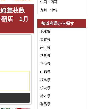
中国・四国
が総差枚数
九州・沖縄
手稲店 1月
都道府県から探す
北海道
青森県
岩手県
秋田県
宮城県
山形県
福島県
茨城県
栃木県
群馬県