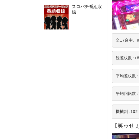
スロパチ番組収
録
全17台中、
@SloPachi_Staさんのツイート
総差枚数:+8
平均差枚数:+
平均回転数:7
機械割:102
【笑ゥせぇ