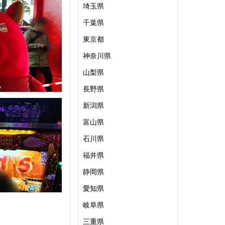
埼玉県
千葉県
東京都
神奈川県
山梨県
長野県
新潟県
富山県
石川県
福井県
静岡県
愛知県
岐阜県
三重県