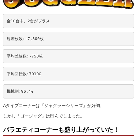
全10台中、2台がプラス
総差枚数:-7,500
枚
平均差枚数:-750
枚
平均回転数:7010
G
機械割:96.4
%
Aタイプコーナーは「ジャグラーシリーズ」が好調。
しかし「ゴージャグ」は凹んでしまった。
バラエティコーナーも盛り上がっていた！