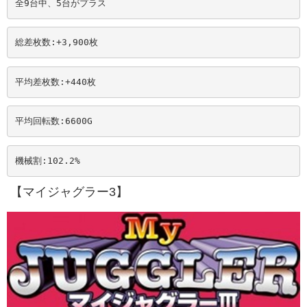
全9台中、5台がプラス
総差枚数:+3,900
枚
平均差枚数:+440
枚
平均回転数:6600
G
機械割:102.2
%
【マイジャグラー3】