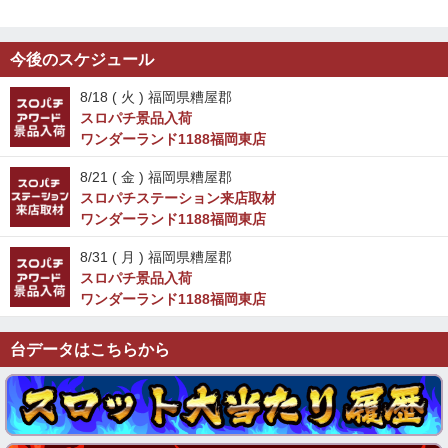
今後のスケジュール
8/18 (
火
) 福岡県糟屋郡
スロパチ景品入荷
ワンダーランド1188福岡東店
8/21 (
金
) 福岡県糟屋郡
スロパチステーション来店取材
ワンダーランド1188福岡東店
8/31 (
月
) 福岡県糟屋郡
スロパチ景品入荷
ワンダーランド1188福岡東店
台データはこちらから