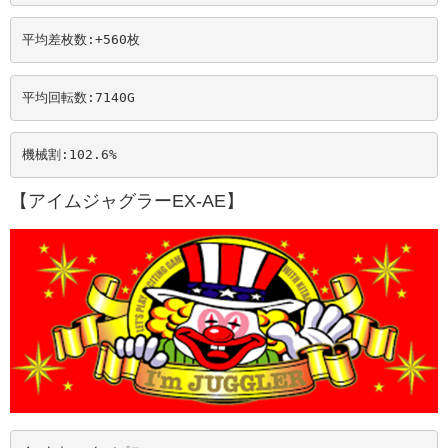
平均差枚数:+560
枚
平均回転数:7140
G
機械割:102.6
%
【アイムジャグラーEX-AE】