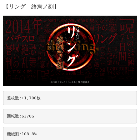
【リング 終焉ノ刻】
差枚数:+1,700
枚
回転数:6370
G
機械割:108.8
%