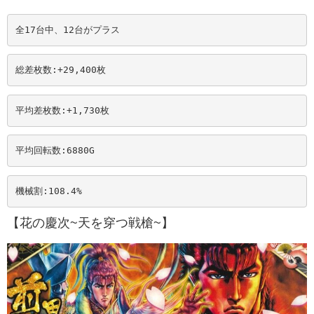
全17台中、12台がプラス
総差枚数:+29,400
枚
平均差枚数:+1,730
枚
平均回転数:6880
G
機械割:108.4
%
【花の慶次~天を穿つ戦槍~】