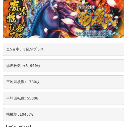
全5台中、3台がプラス
総差枚数:+3,900
枚
平均差枚数:+780
枚
平均回転数:5500
G
機械割:104.7
%