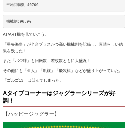
平均回転数:4070
G
機械割:96.9
%
AT/ART機を見ていこう。
「星矢海皇」が全台プラスかつ高い機械割を記録し、素晴らしい結
果を残した！
また「バジ絆」も回転数、差枚数ともに大盛況！
その他にも「亜人」「凱旋」「慶次槍」などが盛り上がっていた。
「ゴルゴ13」は凹んでしまった。
Aタイプコーナーはジャグラーシリーズが好
調！
【ハッピージャグラー】