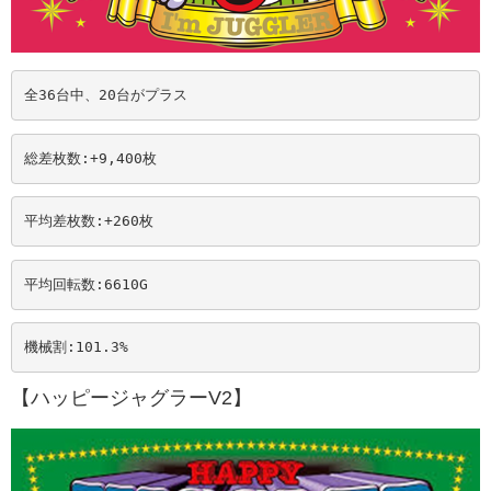
全36台中、20台がプラス
総差枚数:+9,400
枚
平均差枚数:+260
枚
平均回転数:6610
G
機械割:101.3
%
【ハッピージャグラーV2】