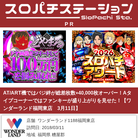
P R
AT/ART機ではバジ絆が総差枚数+40,000枚オーバー！Aタ
イプコーナーではファンキーが盛り上がりを見せた！【ワ
ンダーランド福岡東店 3月11日】
店舗: ワンダーランド1188福岡東店
訪問日: 2018/03/11
地域: 福岡県 糟屋郡