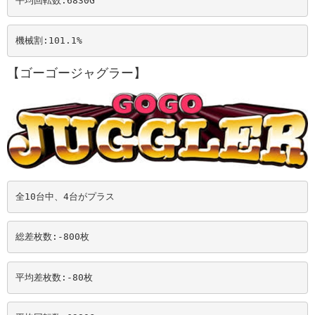
平均回転数:6830
G
機械割:101.1
%
【ゴーゴージャグラー】
全10台中、4台がプラス
総差枚数:-800
枚
平均差枚数:-80
枚