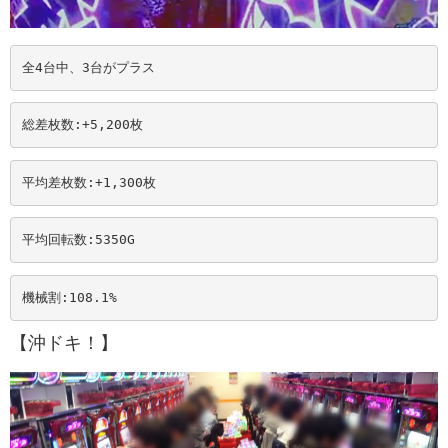
全4台中、3台がプラス
総差枚数:+5,200
枚
平均差枚数:+1,300
枚
平均回転数:5350
G
機械割:108.1
%
【沖ドキ！】