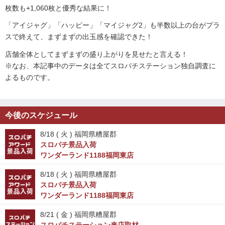
枚数も+1,060枚と優秀な結果に！
「アイジャグ」「ハッピー」「マイジャグ2」も半数以上の台がプラ
スで終えて、まずまずの出玉感を確認できた！
店舗全体としてまずまずの盛り上がりを見せたと言える！
※なお、本記事中のデータは全てスロパチステーション独自調査に
よるものです。
今後のスケジュール
8/18 (
火
) 福岡県糟屋郡
スロパチ景品入荷
ワンダーランド1188福岡東店
8/18 (
火
) 福岡県糟屋郡
スロパチ景品入荷
ワンダーランド1188福岡東店
8/21 (
金
) 福岡県糟屋郡