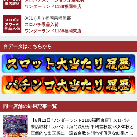
スロパチステーション来店取材
ワンダーランド1188福岡東店
8/31 (
月
) 福岡県糟屋郡
スロパチ景品入荷
ワンダーランド1188福岡東店
台データはこちらから
同一店舗の結果記事一覧
【6月11日 ワンダーランド1188福岡東店】スロパチ
来店取材！カバネリ海門決戦が平均差枚数+3,880枚と
圧倒的な出玉感に！設置台数を問わず優秀な結果とな