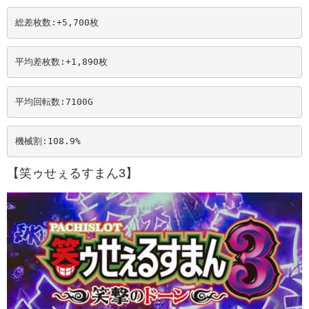
総差枚数:+5,700
枚
平均差枚数:+1,890
枚
平均回転数:7100
G
機械割:108.9
%
【笑ゥせぇるすまん3】