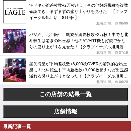
沖ドキが総差枚数+2万枚超え！その他好調機種を複数
確認でき、まずまずの盛り上がりを見せた！【クラブ
イーグル旭川店 8月9日】
北海道 旭川市 08/09
バジ絆、北斗転生、凱旋が総差枚数+2万枚！中でも北
斗転生は驚きの出玉感！他のAT/ART機も好調でかな
りの盛り上がりを見せた！【クラブイーグル旭川店
7月19日】
北海道 旭川市 07/19
星矢海皇が平均差枚数+8,000枚OVERの驚異的な出玉
感に！北斗転生も平均差枚数+3,000枚超えなど出玉感
溢れる盛り上がりとなった！【クラブイーグル旭川
6月29日】
北海道 旭川市 06/29
この店舗の結果一覧
店舗情報
最新記事一覧