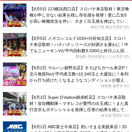
【8月5日 123横浜西口店】スロパチ来店取材！東京喰
種が申し分ない結果を残し存在感を発揮！更に乙女5
が高い稼働状況を伴い、大きく出玉感を伸ばしてい
た！
神奈川県 横浜市西区
8/5
【8月5日 メガコンコルド1020+刈谷知立店】スロパ
チ来店取材！ハナハナシリーズが好調さを露わに！中
でもニューキンVが平均回転数9,330Gと終日ぶん回さ
れていた！
愛知県 JR刈谷駅近くの大型店
8/5
【8月2日 マルハン裾野北店】すろぱちガール来店P！
北斗無双Reが平均差玉数+10,340玉と大盛況に！各列
から打ち続けたくなるようなコンディションが窺え
た！
静岡県 裾野市
8/2
【8月2日 Super D’station錦糸町店】スロパチ来店取
材！攻殻機動隊～マギレコが驚愕の出玉感に！また真
打吉宗もポテンシャルを発揮し圧巻の結果を残してい
た！
東京都 墨田区
8/2
【8月1日 ABC富士今泉店】初いそまる実践来店！20