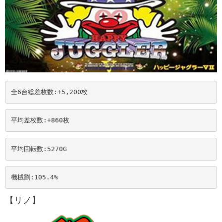
全6台総差枚数:+5,200
枚
平均差枚数:+860
枚
平均回転数:5270
G
機械割:105.4
%
【リノ】