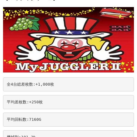
全4台総差枚数:+1,000
枚
平均差枚数:+250
枚
平均回転数:7160
G