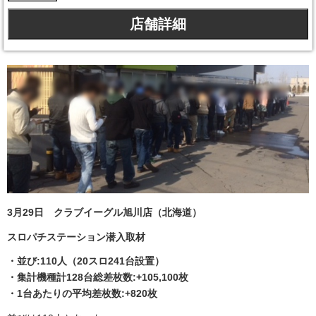
店舗詳細
3月29日 クラブイーグル旭川店（北海道）
スロパチステーション潜入取材
・並び:110人（20スロ241台設置）
・集計機種計128台総差枚数:+105,100枚
・1台あたりの平均差枚数:+820枚