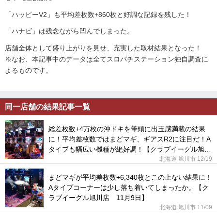
「ハッピーV2」も平均差枚数+860枚と好調な記録を残した！
「ハナビ」は残念ながら凹んでしまった。
店舗全体として盛り上がりを見せ、充実した取材結果となった！
※なお、本記事中のデータは全てスロパチステーション独自調査に
よるものです。
同一店舗の結果記事一覧
総差枚数+4万枚の沖ドキを筆頭に出玉感満載の結果
に！平均差枚数ではまどマギ、ギアスR2に注目だ！A
タイプも幅広い機種が絶好調！【クラブイーグル旭川
店 12月19日】
北海道 旭川市 12/19
まどマギが平均差枚数+6,340枚とこの上ない結果に！
Aタイプコーナーは少し落ち着いてしまったか。【ク
ラブイーグル旭川店 11月9日】
北海道 旭川市 11/09