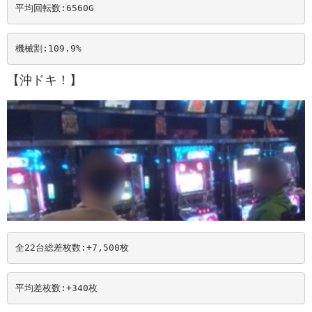
平均回転数:6560
G
機械割:109.9
%
【沖ドキ！】
全22台総差枚数:+7,500
枚
平均差枚数:+340
枚