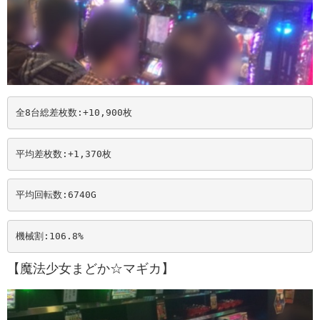
全8台総差枚数:+10,900
枚
平均差枚数:+1,370
枚
平均回転数:6740
G
機械割:106.8
%
【魔法少女まどか☆マギカ】