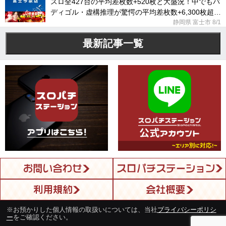
スロ全427台の平均差枚数+520枚と大盛況！中でもバ
ディゴル・虚構推理が驚愕の平均差枚数+6,300枚超え
に！
静岡県 富士市
8/1
最新記事一覧
※お預かりした個人情報の取扱いについては、当社
プライバシーポリシ
ー
をご確認ください。