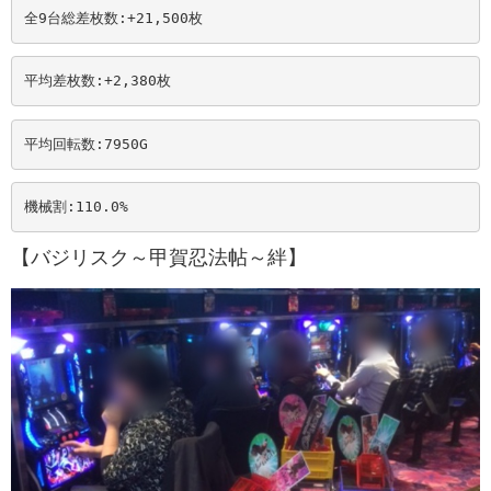
全9台総差枚数:+21,500
枚
平均差枚数:+2,380
枚
平均回転数:7950
G
機械割:110.0
%
【バジリスク～甲賀忍法帖～絆】