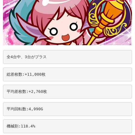
全4台中、3台がプラス
総差枚数:+11,000
枚
平均差枚数:+2,760
枚
平均回転数:4,990
G
機械割:118.4
%