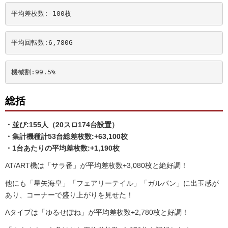
平均差枚数:-100
枚
平均回転数:6,780
G
機械割:99.5
%
総括
・並び:155人（20スロ174台設置）
・集計機種計53台総差枚数:+63,100枚
・1台あたりの平均差枚数:+1,190枚
AT/ART機は「サラ番」が平均差枚数+3,080枚と絶好調！
他にも「星矢海皇」「フェアリーテイル」「ガルパン」に出玉感が
あり、コーナーで盛り上がりを見せた！
Aタイプは「ゆるせぽね」が平均差枚数+2,780枚と好調！