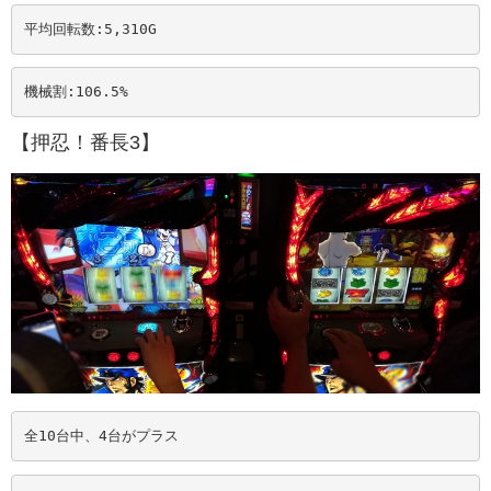
平均回転数:5,310
G
機械割:106.5
%
【押忍！番長3】
全10台中、4台がプラス