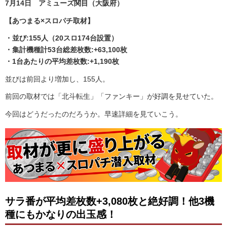
7月14日 アミューズ関目（大阪府）
【あつまる×スロパチ取材】
・並び:155人（20スロ174台設置）
・集計機種計53台総差枚数:+63,100枚
・1台あたりの平均差枚数:+1,190枚
並びは前回より増加し、155人。
前回の取材では「北斗転生」「ファンキー」が好調を見せていた。
今回はどうだったのだろうか。早速詳細を見ていこう。
サラ番が平均差枚数+3,080枚と絶好調！他3機
種にもかなりの出玉感！