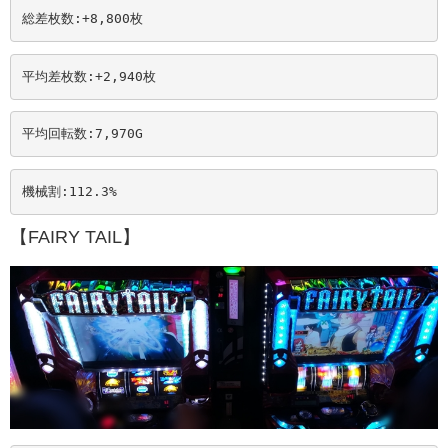
総差枚数:+8,800
枚
平均差枚数:+2,940
枚
平均回転数:7,970
G
機械割:112.3
%
【FAIRY TAIL】