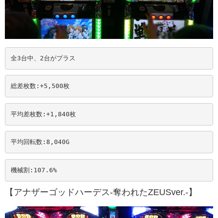
全3台中、2台がプラス
総差枚数:+5,500
枚
平均差枚数:+1,840
枚
平均回転数:8,040
G
機械割:107.6
%
【アナザーゴッドハーデス-奪われたZEUSver.-】