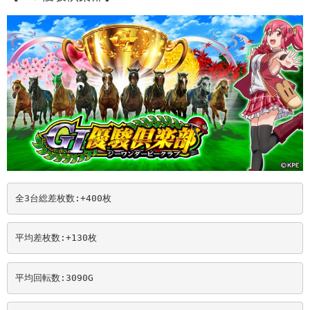
全3台総差枚数:+400
枚
平均差枚数:+130
枚
平均回転数:3090
G