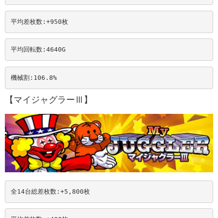
平均差枚数:+950
枚
平均回転数:4640
G
機械割:106.8
%
【マイジャグラーⅢ】
全14台総差枚数:+5,800
枚