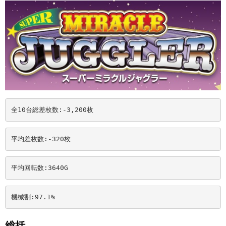
全10台総差枚数:-3,200
枚
平均差枚数:-320
枚
平均回転数:3640
G
機械割:97.1
%
総括