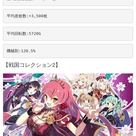
平均差枚数:+3,500
枚
平均回転数:5720
G
機械割:120.5
%
【戦国コレクション2】