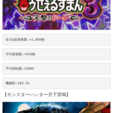
全3台総差枚数:+2,800
枚
平均差枚数:+930
枚
平均回転数:3300
G
機械割:109.3
%
【モンスターハンター月下雷鳴】