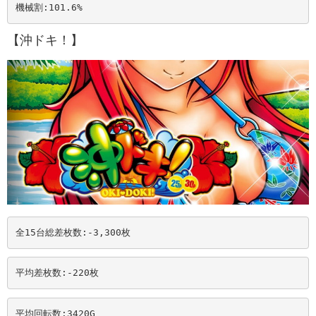
機械割:101.6
%
【沖ドキ！】
全15台総差枚数:-3,300
枚
平均差枚数:-220
枚
平均回転数:3420
G