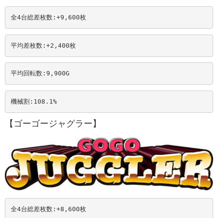
全4台
総差枚数:+9,600
枚
平均差枚数:+2,400
枚
平均回転数:9,900
G
機械割:108.1
%
【ゴーゴージャグラー】
全4台
総差枚数:+8,600
枚