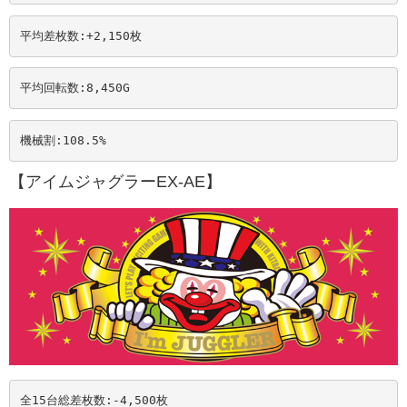
平均差枚数:+2,150
枚
平均回転数:8,450
G
機械割:108.5
%
【アイムジャグラーEX-AE】
全15台
総差枚数:-4,500
枚