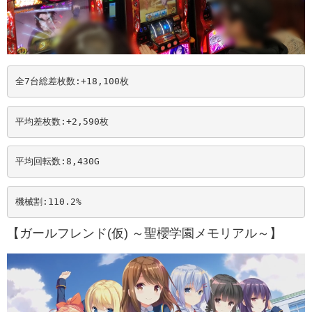
全7台
総差枚数:+18,100
枚
平均差枚数:+2,590
枚
平均回転数:8,430
G
機械割:110.2
%
【ガールフレンド(仮) ～聖櫻学園メモリアル～】