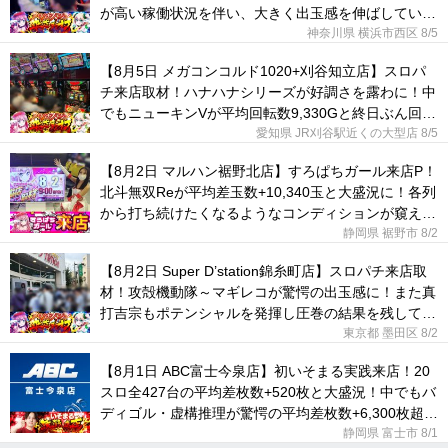
が高い稼働状況を伴い、大きく出玉感を伸ばしてい
た！
神奈川県 横浜市西区
8/5
【8月5日 メガコンコルド1020+刈谷知立店】スロパ
チ来店取材！ハナハナシリーズが好調さを露わに！中
でもニューキンVが平均回転数9,330Gと終日ぶん回さ
れていた！
愛知県 JR刈谷駅近くの大型店
8/5
【8月2日 マルハン裾野北店】すろぱちガール来店P！
北斗無双Reが平均差玉数+10,340玉と大盛況に！各列
から打ち続けたくなるようなコンディションが窺え
た！
静岡県 裾野市
8/2
【8月2日 Super D’station錦糸町店】スロパチ来店取
材！攻殻機動隊～マギレコが驚愕の出玉感に！また真
打吉宗もポテンシャルを発揮し圧巻の結果を残してい
た！
東京都 墨田区
8/2
【8月1日 ABC富士今泉店】初いそまる実践来店！20
スロ全427台の平均差枚数+520枚と大盛況！中でもバ
ディゴル・虚構推理が驚愕の平均差枚数+6,300枚超え
に！
静岡県 富士市
8/1