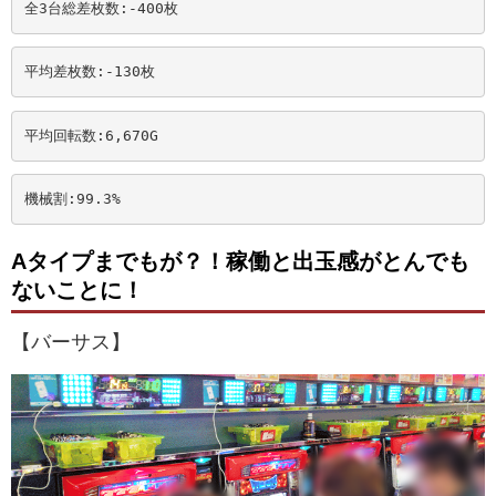
全3台
総差枚数:-400
枚
平均差枚数:-130
枚
平均回転数:6,670
G
機械割:99.3
%
Aタイプまでもが？！稼働と出玉感がとんでも
ないことに！
【バーサス】