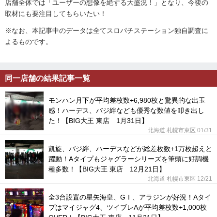
店舗全体では「ユーザーの想像を絶する大盛況！」となり、今後の
取材にも要注目してもらいたい！
※なお、本記事中のデータは全てスロパチステーション独自調査に
よるものです。
同一店舗の結果記事一覧
モンハン月下が平均差枚数+6,980枚と驚異的な出玉
感！ハーデス、バジ絆なども優秀な数値を叩き出し
た！【BIG大王 東店 1月31日】
北海道 札幌市東区 01/31
凱旋、バジ絆、ハーデスなどが総差枚数+1万枚超えと
躍動！Aタイプもジャグラーシリーズを筆頭に好調機
種多数！【BIG大王 東店 12月21日】
北海道 札幌市東区 12/21
全3台設置の星矢海皇、GⅠ、アラジンが好況！Aタイ
プはマイジャグ4、ツイブレAが平均差枚数+1,000枚