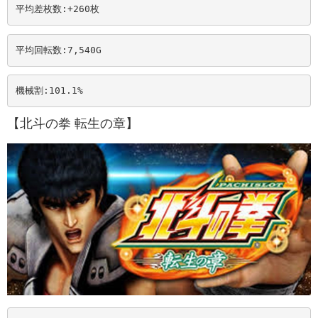
平均差枚数:+260
枚
平均回転数:7,540
G
機械割:101.1
%
【北斗の拳 転生の章】