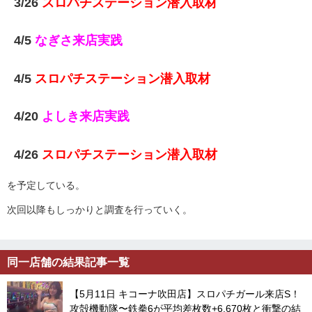
3/26
スロパチステーション潜入取材
4/5
なぎさ来店実践
4/5
スロパチステーション潜入取材
4/20
よしき来店実践
4/26
スロパチステーション潜入取材
を予定している。
次回以降もしっかりと調査を行っていく。
同一店舗の結果記事一覧
【5月11日 キコーナ吹田店】スロパチガール来店S！
攻殻機動隊〜鉄拳6が平均差枚数+6,670枚と衝撃の結