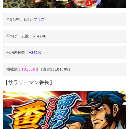
全5台中、3台が
プラス
平均ゲーム数：6,424G
平均差枚数：
+301
枚
機械割：
101.56
％（設定3:101.9%）
【サラリーマン番長】