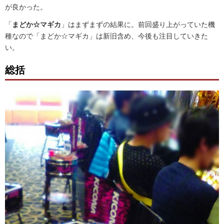
が良かった。
「
まどか☆マギカ
」はまずまずの結果に。前回盛り上がっていた機
種なので「まどか☆マギカ」は新旧含め、今後も注目していきた
い。
総括