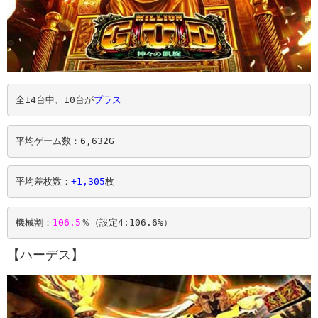
全14台中、10台が
プラス
平均ゲーム数：6,632G
平均差枚数：
+1,305
枚
機械割：
106.5
％（設定4:106.6%）
【ハーデス】