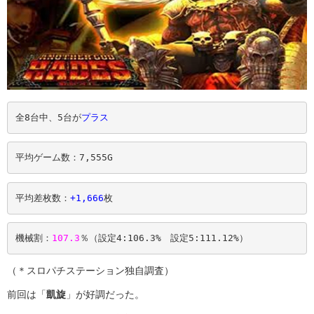
全8台中、5台が
プラス
平均ゲーム数：7,555G
平均差枚数：
+1,666
枚
機械割：
107.3
％（設定4:106.3%　設定5:111.12%）
（＊スロパチステーション独自調査）
前回は「
凱旋
」が好調だった。