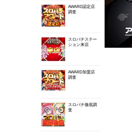
AWARD認定店
調査
スロパチステー
ション来店
AWARD加盟店
調査
スロパチ徹底調
査