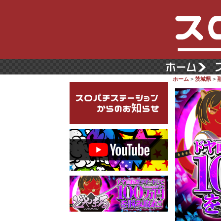
ホーム
>
茨城県
>