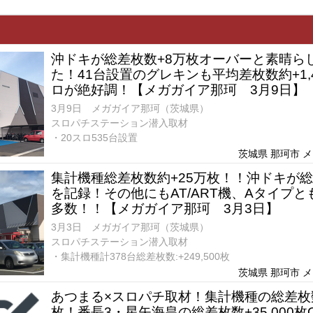
沖ドキが総差枚数+8万枚オーバーと素晴ら
た！41台設置のグレキンも平均差枚数約+1,
ロが絶好調！【メガガイア那珂 3月9日】
3月9日 メガガイア那珂（茨城県）
スロパチステーション潜入取材
・20スロ535台設置
茨城県 那珂市 メ
集計機種総差枚数約+25万枚！！沖ドキが総
を記録！その他にもAT/ART機、Aタイプ
多数！！【メガガイア那珂 3月3日】
3月3日 メガガイア那珂（茨城県）
スロパチステーション潜入取材
・集計機種計378台総差枚数:+249,500枚
茨城県 那珂市 メ
あつまる×スロパチ取材！集計機種の総差枚数+1
枚！番長3・星矢海皇の総差枚数+35,000枚