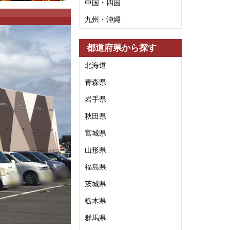
中国・四国
九州・沖縄
都道府県から探す
北海道
青森県
岩手県
秋田県
宮城県
山形県
福島県
茨城県
栃木県
群馬県