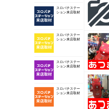
スロパチステー
ション来店取材
スロパチステー
ション来店取材
スロパチステー
ション来店取材
スロパチステー
ション来店取材