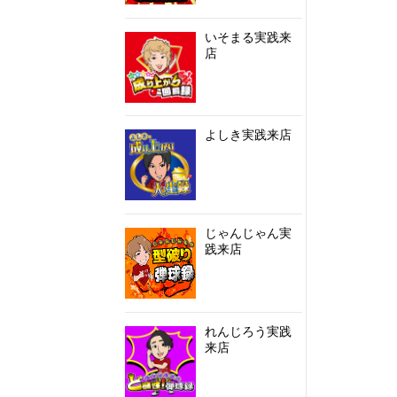
いそまる実践来
店
よしき実践来店
じゃんじゃん実
践来店
れんじろう実践
来店