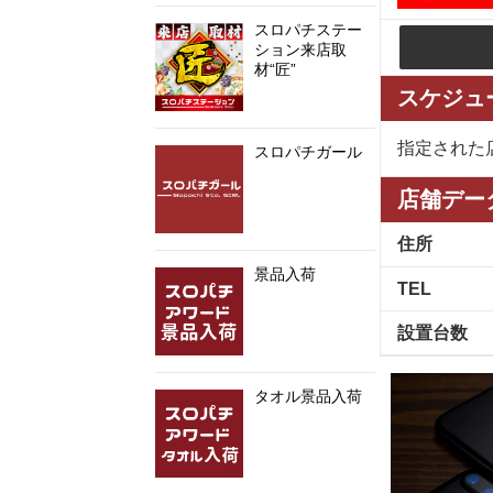
スロパチステー
ション来店取
材“匠”
スケジュ
指定された
スロパチガール
店舗デー
住所
景品入荷
TEL
設置台数
タオル景品入荷