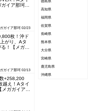
徳島県
ガガイア那珂
高知県
福岡県
佐賀県
ガガイア那珂 02/23
長崎県
,800枚！沖ド
り上がり、Aタ
熊本県
がる！【メガガ
大分県
宮崎県
鹿児島県
ガガイア那珂 02/13
沖縄県
58,200
0枚越え！Aタイ
？【メガガイア那