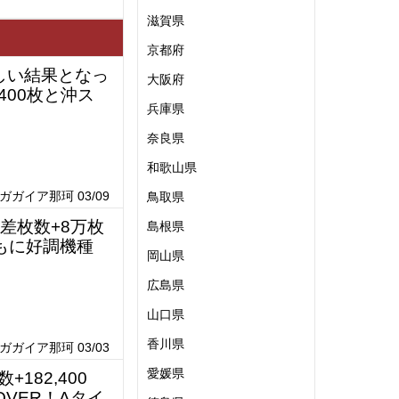
滋賀県
京都府
しい結果となっ
大阪府
400枚と沖ス
兵庫県
奈良県
和歌山県
ガガイア那珂 03/09
鳥取県
差枚数+8万枚
島根県
ともに好調機種
岡山県
広島県
山口県
香川県
ガガイア那珂 03/03
愛媛県
82,400
OVER！Aタイ