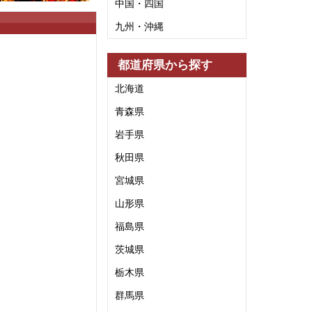
中国・四国
九州・沖縄
都道府県から探す
北海道
青森県
岩手県
秋田県
宮城県
山形県
福島県
茨城県
栃木県
群馬県