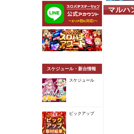
マルハ
スケジュール・新台情報
スケジュール
ピックアップ