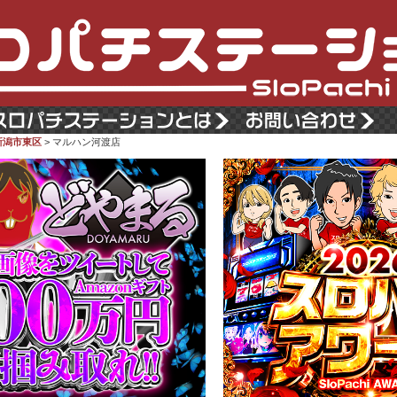
新潟市東区
> マルハン河渡店