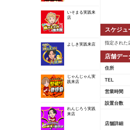
いそまる実践来
店
スケジュ
指定された
よしき実践来店
店舗デー
住所
じゃんじゃん実
TEL
践来店
営業時間
設置台数
れんじろう実践
来店
店舗詳細