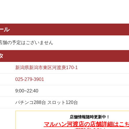
ール
店舗の予定はございません
タ
新潟県新潟市東区河渡庚170-1
025-279-3901
9:00~22:40
パチンコ288台 スロット120台
店舗情報随時更新中！
マルハン河渡店の店舗詳細はこ