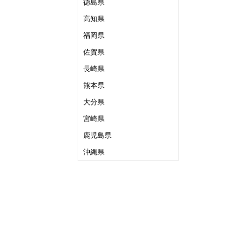
徳島県
高知県
福岡県
佐賀県
長崎県
熊本県
大分県
宮崎県
鹿児島県
沖縄県