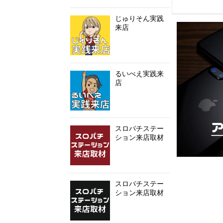
じゅりそん実践
来店
るいべえ実践来
店
スロパチステー
ション来店取材
スロパチステー
ション来店取材