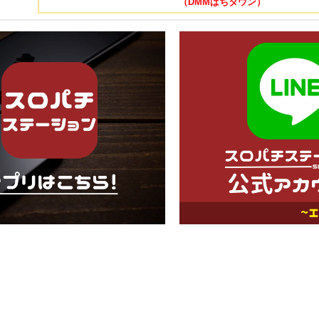
（DMMぱちタウン）