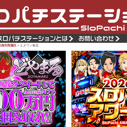
新潟市西蒲区
> エヌワン巻店