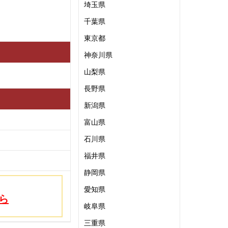
埼玉県
千葉県
東京都
神奈川県
山梨県
長野県
新潟県
富山県
石川県
福井県
静岡県
愛知県
ら
岐阜県
三重県