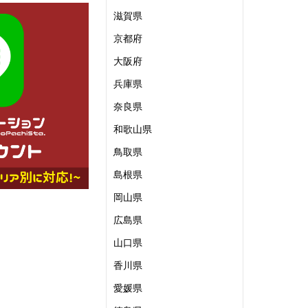
滋賀県
京都府
大阪府
兵庫県
奈良県
和歌山県
鳥取県
島根県
岡山県
広島県
山口県
香川県
愛媛県