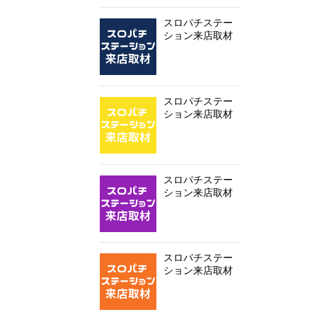
スロパチステー
ション来店取材
スロパチステー
ション来店取材
スロパチステー
ション来店取材
スロパチステー
ション来店取材