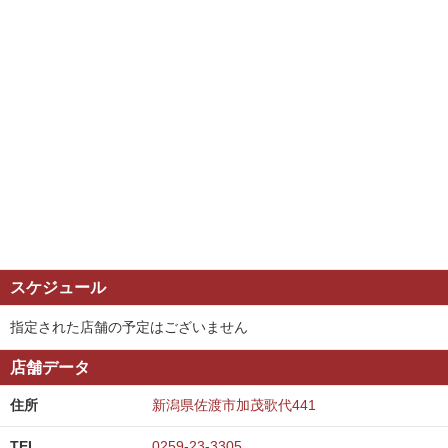
スケジュール
指定された店舗の予定はございません
店舗データ
住所
新潟県佐渡市加茂歌代441
TEL
0259-23-3305