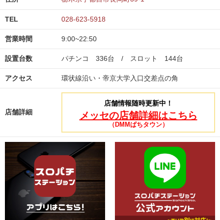
TEL
028-623-5918
営業時間
9:00~22:50
設置台数
パチンコ 336台 / スロット 144台
アクセス
環状線沿い・帝京大学入口交差点の角
店舗情報随時更新中！
店舗詳細
メッセの店舗詳細はこちら
（DMMぱちタウン）