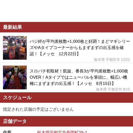
最新結果
バジ絆が平均差枚数+1,000枚と好調！まどマギシリー
ズやAタイプコーナーからもまずまずの出玉感を確
認！【メッセ 12月22日】
栃木県 宇都宮市
12/22
スロパチ初取材！凱旋、番長3が平均差枚数+1,000枚
OVER！Aタイプではニューパルを筆頭に、幅広い機
種にまずまずの出玉感！【メッセ 8月15日】
栃木県 宇都宮市
8/15
スケジュール
指定された店舗の予定はございません
店舗データ
住所
栃木県宇都宮市長岡町39-1