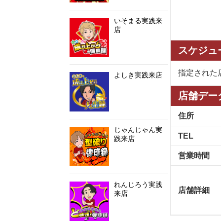
いそまる実践来
店
スケジュ
指定された
よしき実践来店
店舗デー
住所
じゃんじゃん実
TEL
践来店
営業時間
れんじろう実践
店舗詳細
来店