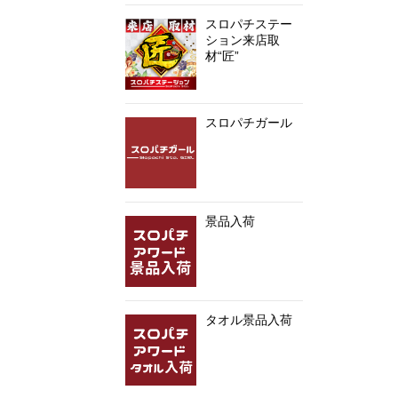
スロパチステー
ション来店取
材“匠”
スロパチガール
景品入荷
タオル景品入荷