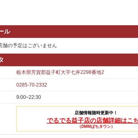
ール
店舗の予定はございません
タ
栃木県芳賀郡益子町大字七井2298番地2
0285-70-2332
9:00~22:30
店舗情報随時更新中！
でるでる益子店の店舗詳細はこ
（DMMぱちタウン）