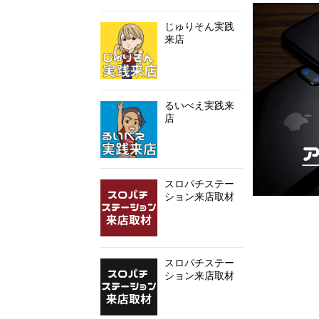
じゅりそん実践
来店
るいべえ実践来
店
スロパチステー
ション来店取材
スロパチステー
ション来店取材