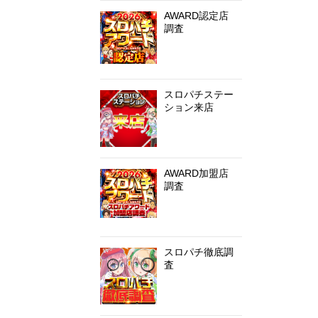
AWARD認定店
調査
スロパチステー
ション来店
AWARD加盟店
調査
スロパチ徹底調
査