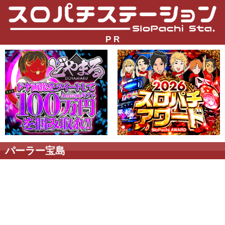
P R
パーラー宝島