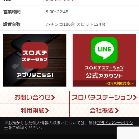
営業時間
9:00~22:45
設置台数
パチンコ186台 スロット124台
※お預かりした個人情報の取扱いについては、当社
プライバシーポリシ
ー
をご確認ください。