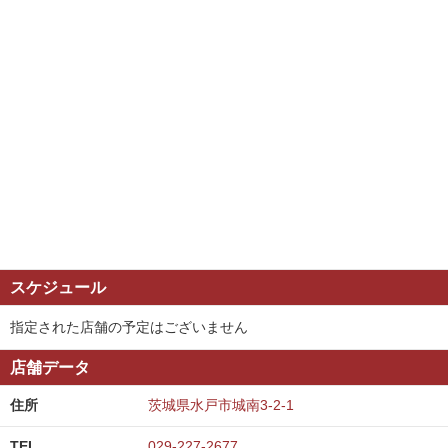
スケジュール
指定された店舗の予定はございません
店舗データ
住所
茨城県水戸市城南3-2-1
TEL
029-227-2677