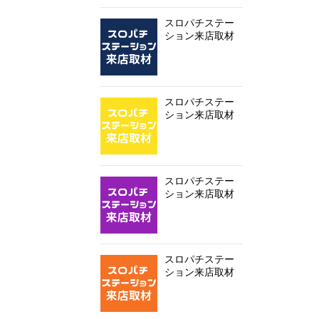
スロパチステー
ション来店取材
スロパチステー
ション来店取材
スロパチステー
ション来店取材
スロパチステー
ション来店取材