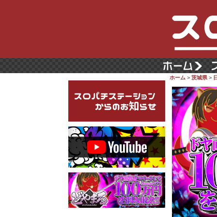
ホーム
>
茨城県
>