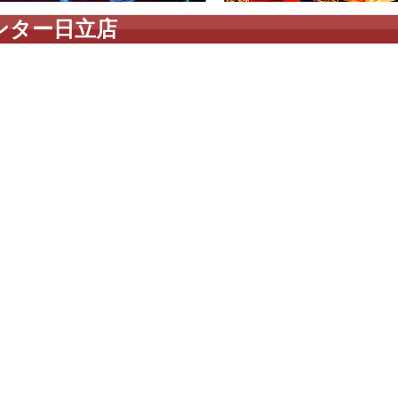
ンター日立店