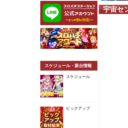
宇宙セ
スケジュール・新台情報
スケジュール
ピックアップ