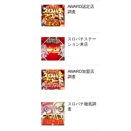
AWARD認定店
調査
スロパチステー
ション来店
AWARD加盟店
調査
スロパチ徹底調
査