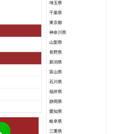
埼玉県
千葉県
東京都
神奈川県
山梨県
長野県
新潟県
富山県
石川県
福井県
静岡県
愛知県
岐阜県
三重県