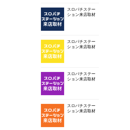
スロパチステー
ション来店取材
スロパチステー
ション来店取材
スロパチステー
ション来店取材
スロパチステー
ション来店取材