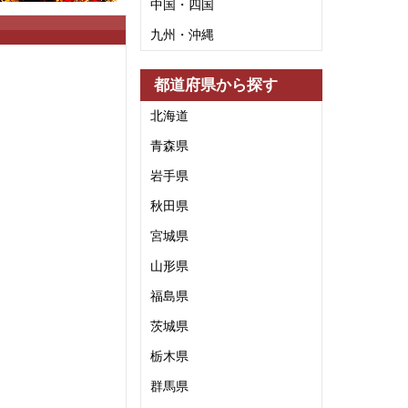
中国・四国
九州・沖縄
都道府県から探す
北海道
青森県
岩手県
秋田県
宮城県
山形県
福島県
茨城県
栃木県
群馬県