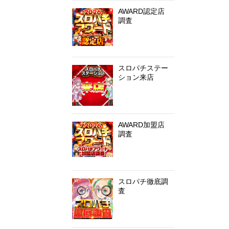
AWARD認定店
調査
スロパチステー
ション来店
AWARD加盟店
調査
スロパチ徹底調
査