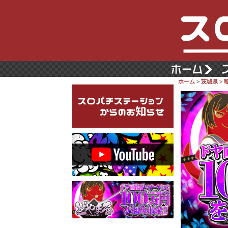
ホーム
>
茨城県
>