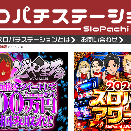
稲敷郡
> ＯＡＺＯ