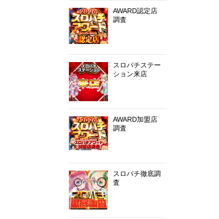
AWARD認定店
調査
スロパチステー
ション来店
AWARD加盟店
調査
スロパチ徹底調
査