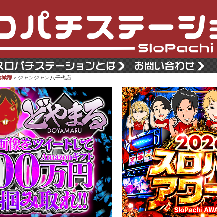
結城郡
> ジャンジャン八千代店