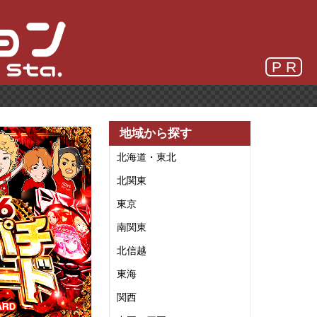
P R
地域から探す
北海道・東北
北関東
東京
南関東
北信越
東海
関西