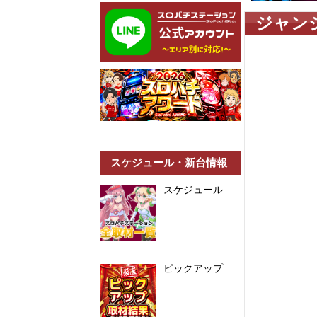
ジャン
スケジュール・新台情報
スケジュール
ピックアップ