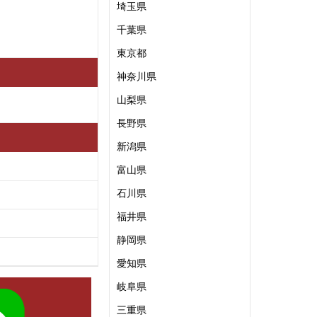
埼玉県
千葉県
東京都
神奈川県
山梨県
長野県
新潟県
富山県
石川県
福井県
静岡県
愛知県
岐阜県
三重県