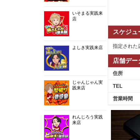
いそまる実践来
店
スケジュ
指定された
よしき実践来店
店舗デー
住所
じゃんじゃん実
TEL
践来店
営業時間
れんじろう実践
来店