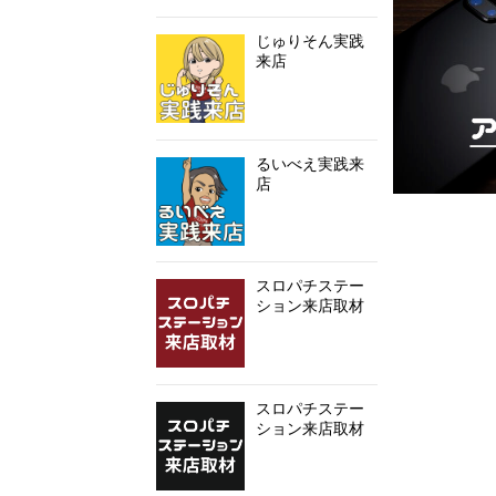
じゅりそん実践
来店
るいべえ実践来
店
スロパチステー
ション来店取材
スロパチステー
ション来店取材