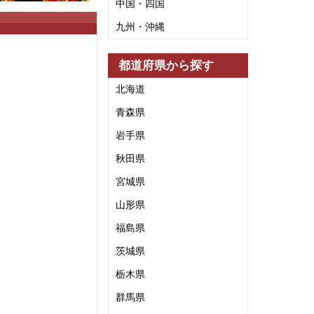
中国・四国
九州・沖縄
都道府県から探す
北海道
青森県
岩手県
秋田県
宮城県
山形県
福島県
茨城県
栃木県
群馬県