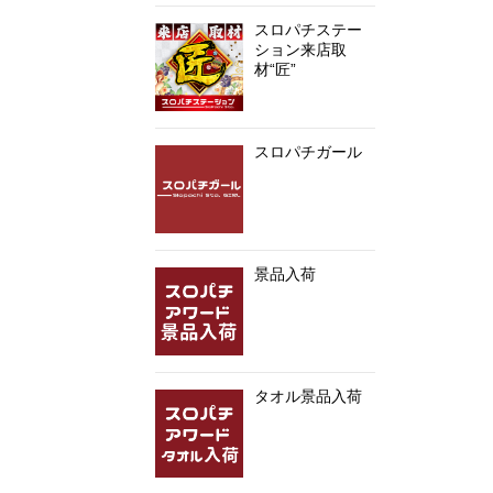
スロパチステー
ション来店取
材“匠”
スロパチガール
景品入荷
タオル景品入荷