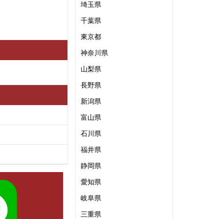
埼玉県
千葉県
東京都
神奈川県
山梨県
長野県
新潟県
富山県
石川県
福井県
静岡県
愛知県
岐阜県
三重県