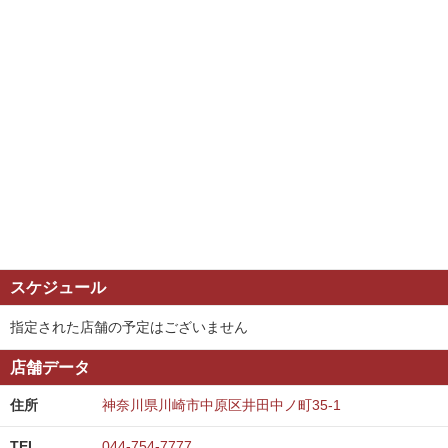
スケジュール
指定された店舗の予定はございません
店舗データ
住所
神奈川県川崎市中原区井田中ノ町35-1
TEL
044-754-7777