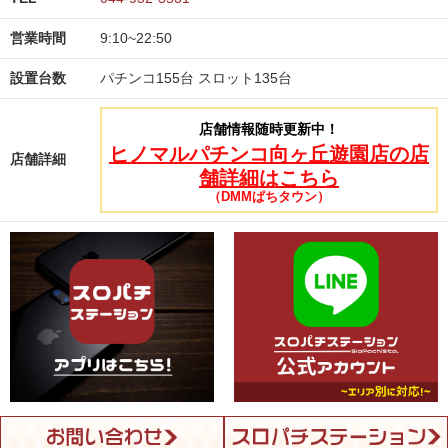
営業時間
9:10~22:50
設置台数
パチンコ155台 スロット135台
店舗情報随時更新中！
ヒノマルパチンコ向ヶ丘遊園店の店
店舗詳細
舗詳細はこちら
（DMMぱちタウン）