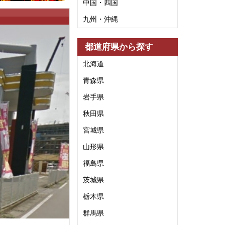
中国・四国
九州・沖縄
都道府県から探す
北海道
青森県
岩手県
秋田県
宮城県
山形県
福島県
茨城県
栃木県
群馬県