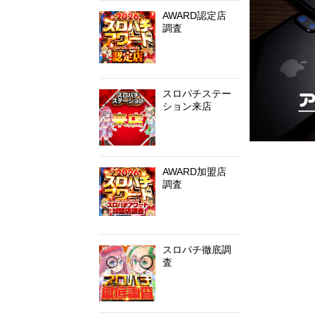
AWARD認定店
調査
スロパチステー
ション来店
AWARD加盟店
調査
スロパチ徹底調
査