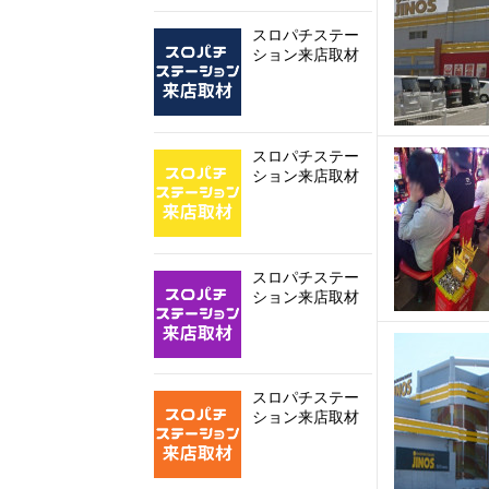
スロパチステー
ション来店取材
スロパチステー
ション来店取材
スロパチステー
ション来店取材
スロパチステー
ション来店取材