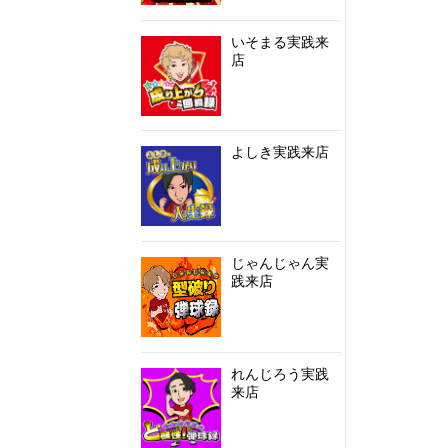
いそまる実践来
店
よしき実践来店
じゃんじゃん実
践来店
れんじろう実践
来店