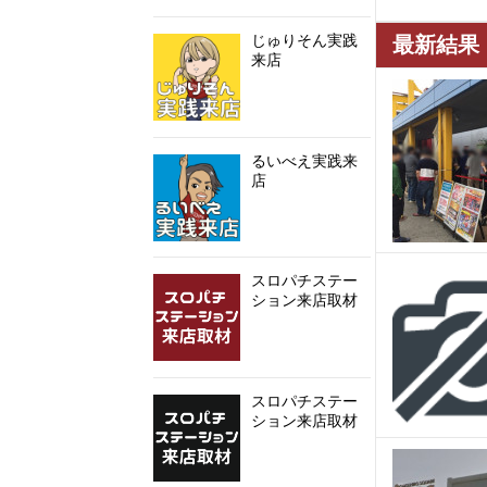
じゅりそん実践
最新結果
来店
るいべえ実践来
店
スロパチステー
ション来店取材
スロパチステー
ション来店取材