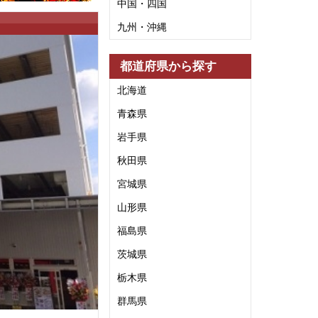
中国・四国
九州・沖縄
都道府県から探す
北海道
青森県
岩手県
秋田県
宮城県
山形県
福島県
茨城県
栃木県
群馬県