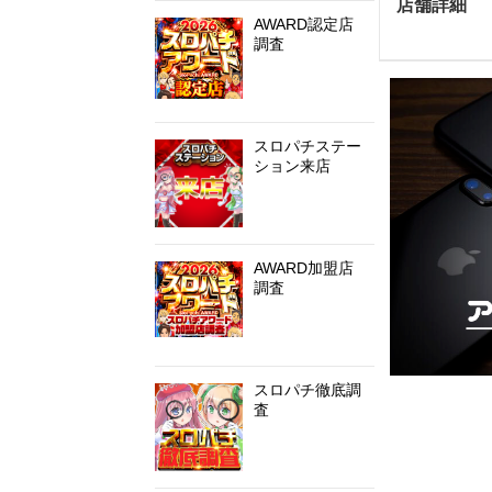
店舗詳細
AWARD認定店
調査
スロパチステー
ション来店
AWARD加盟店
調査
スロパチ徹底調
査