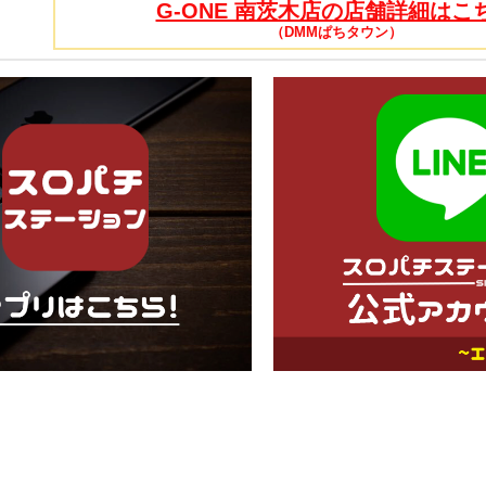
G-ONE 南茨木店の店舗詳細はこ
（DMMぱちタウン）