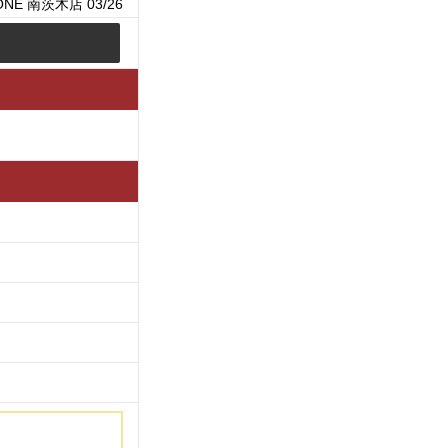
NE 南茨木店 03/26