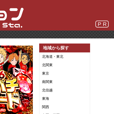
P R
地域から探す
北海道・東北
北関東
東京
南関東
北信越
東海
関西