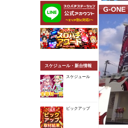
G-ON
スケジュール・新台情報
スケジュール
ピックアップ