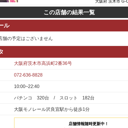
大阪府 茨木市 G-O
この店舗の結果一覧
ール
店舗の予定はございません
タ
大阪府茨木市高浜町2番36号
072-636-8828
10:00~22:40
パチンコ 320台 / スロット 182台
大阪モノレール沢良宜駅から徒歩1分
店舗情報随時更新中！