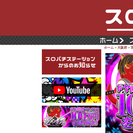
ホーム
>
大阪府
>