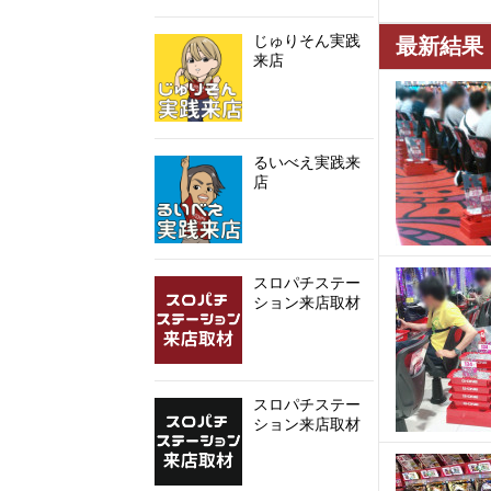
じゅりそん実践
最新結果
来店
るいべえ実践来
店
スロパチステー
ション来店取材
スロパチステー
ション来店取材