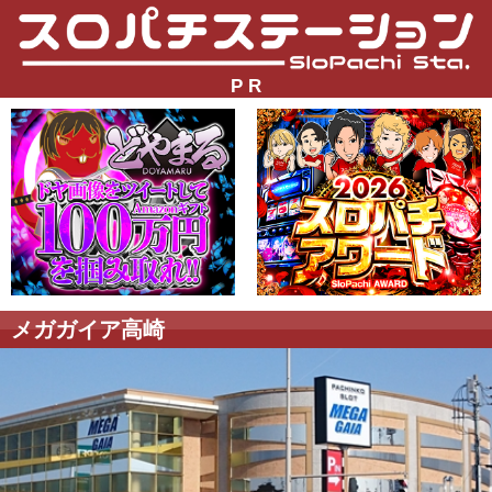
P R
メガガイア高崎