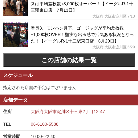
スは平均差枚数+3,000枚オーバー！【イーグルR-1十
三駅東口店 7月13日】
大阪府 大阪市淀川区
7/13
番長3、モンハン月下、ゴージャグが平均差枚数
+1,000枚OVER！堅実な出玉感で活気ある状況となっ
た！【イーグルR-1十三駅東口店 6月29日】
大阪府 大阪市淀川区
6/29
この店舗の結果一覧
スケジュール
指定された店舗の予定はございません
店舗データ
住所
大阪府大阪市淀川区十三東2丁目12-47
TEL
06-6100-5588
営業時間
10:00~22:40