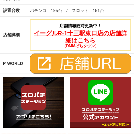
設置台数
パチンコ 195台 / スロット 151台
店舗情報随時更新中！
イーグルR-1十三駅東口店の店舗詳
店舗詳細
細はこちら
（DMMぱちタウン）
P-WORLD