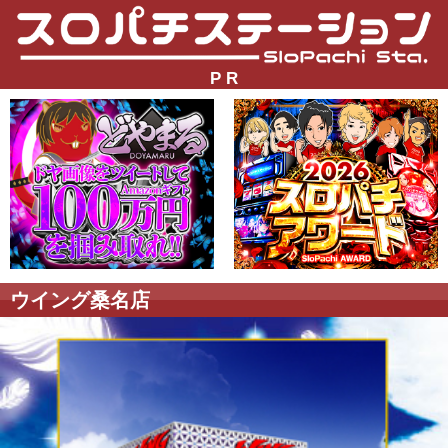
P R
ウイング桑名店