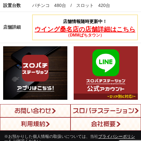
設置台数
パチンコ 480台 / スロット 420台
店舗情報随時更新中！
店舗詳細
ウイング桑名店の店舗詳細はこちら
（DMMぱちタウン）
※お預かりした個人情報の取扱いについては、当社
プライバシーポリシ