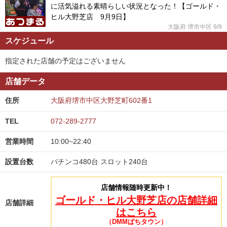
に活気溢れる素晴らしい状況となった！【ゴールド・
ヒル大野芝店 9月9日】
大阪府 堺市中区
9/9
スケジュール
指定された店舗の予定はございません
店舗データ
住所
大阪府堺市中区大野芝町602番1
TEL
072-289-2777
営業時間
10:00~22:40
設置台数
パチンコ480台 スロット240台
店舗情報随時更新中！
ゴールド・ヒル大野芝店の店舗詳細
店舗詳細
はこちら
（DMMぱちタウン）