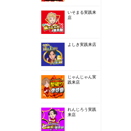
いそまる実践来
店
よしき実践来店
じゃんじゃん実
践来店
れんじろう実践
来店