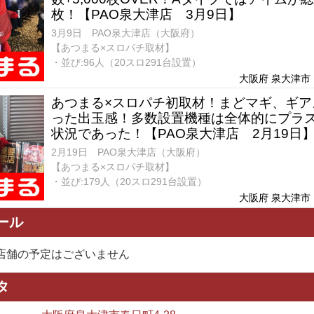
枚！【PAO泉大津店 3月9日】
3月9日 PAO泉大津店（大阪府）
【あつまる×スロパチ取材】
・並び:96人（20スロ291台設置）
大阪府 泉大津市 P
あつまる×スロパチ初取材！まどマギ、ギア
った出玉感！多数設置機種は全体的にプラ
状況であった！【PAO泉大津店 2月19日
2月19日 PAO泉大津店（大阪府）
【あつまる×スロパチ取材】
・並び:179人（20スロ291台設置）
大阪府 泉大津市 P
ール
店舗の予定はございません
タ