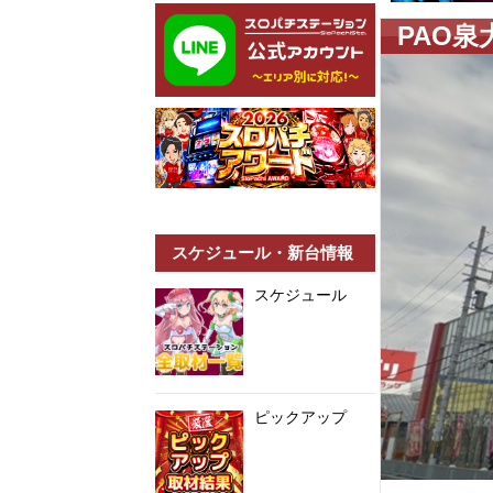
PAO泉
スケジュール・新台情報
スケジュール
ピックアップ