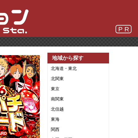
P R
地域から探す
北海道・東北
北関東
東京
南関東
北信越
東海
関西