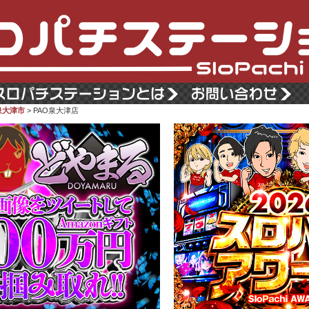
泉大津市
> PAO泉大津店