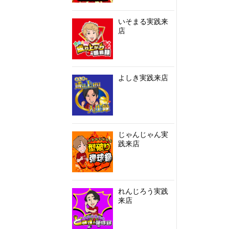
いそまる実践来
店
よしき実践来店
じゃんじゃん実
践来店
れんじろう実践
来店