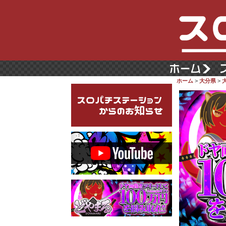
ホーム
>
大分県
>