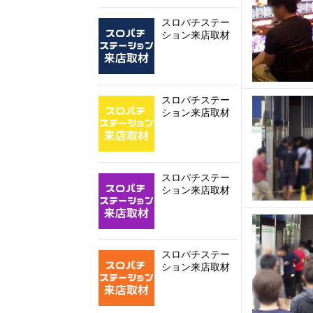
スロパチステー
ション来店取材
スロパチステー
ション来店取材
スロパチステー
ション来店取材
スロパチステー
ション来店取材