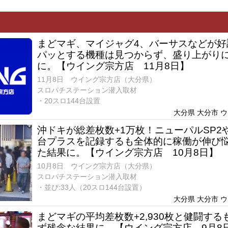
まどマギ、マイジャグ4、バーサスなどが好
パッとする機種は見つからず、盛り上がり
に。【ウイング宗方店 11月8日】
11月8日 ウイング宗方店（大分県）
スロパチステーション潜入取材
・20スロ144台設置
大分県 大分市 ウ
沖ドキが総差枚数+1万枚！ニューパルSP2
台プラスを記録するも全体的に稼働が伸び
た結果に。【ウイング宗方店 10月8日】
10月8日 ウイング宗方店（大分県）
スロパチステーション潜入取材
・並び:33人（20スロ144台設置）
大分県 大分市 ウ
まどマギの平均差枚数+2,930枚と健闘す
ず残念な結果に。【ウイング宗方店 9月8