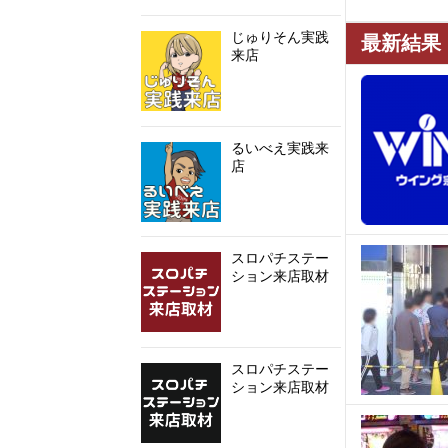
じゅりそん実践
最新結果
来店
るいべえ実践来
店
スロパチステー
ション来店取材
スロパチステー
ション来店取材