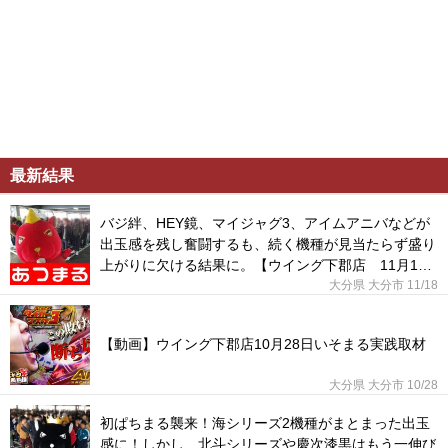
最新結果
バジ絆、HEY鏡、マイジャグ3、アイムアニバなどが
出玉感を残し奮闘するも、続く機種が見当たらず盛り
上がりに欠ける結果に。【ウイング下郡店 11月18
日】
大分県 大分市
11/18
【動画】ウイング下郡店10月28日いそまる実践取材
大分県 大分市
10/28
初ぱちまる襲来！海シリーズ2機種がまとまった出玉
感に！しかし、北斗シリーズや慶次漆黒はもう一伸び