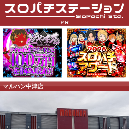
P R
マルハン中津店