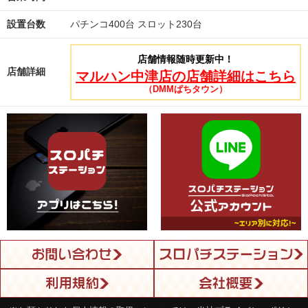
設置台数
パチンコ400台 スロット230台
店舗情報随時更新中！
店舗詳細
マルハン中津店の店舗詳細はこちら
（DMMぱちタウン）