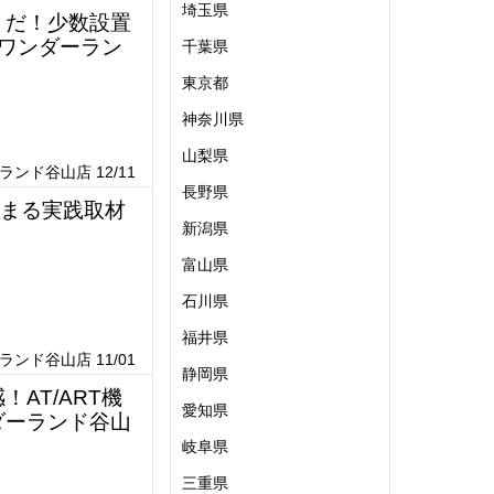
埼玉県
うだ！少数設置
ワンダーラン
千葉県
東京都
神奈川県
山梨県
ンド谷山店 12/11
長野県
そまる実践取材
新潟県
富山県
石川県
福井県
ンド谷山店 11/01
静岡県
AT/ART機
愛知県
ダーランド谷山
岐阜県
三重県