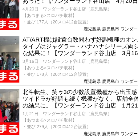
あった！【ワンダーランド谷山店 4月20
4月20日 ワンダーランド谷山店（鹿児島県）
【あつまる×スロパチ取材】
・並び:177人（20スロ412台設置）
鹿児島県 鹿児島市 ワンダーラ
AT/ART機は設置台数問わず好調機種のオ
タイプはジャグラー・ハナハナシリーズ両
な結果に！【ワンダーランド谷山店 3月1
3月16日 ワンダーランド谷山店（鹿児島県）
【あつまる×スロパチ取材】
・並び:178人（20スロ412台設置）
鹿児島県 鹿児島市 ワンダーラ
北斗転生、笑ゥ3の少数設置機種から出玉感
ツイドラが好調も続く機種がなく、店舗全
の結果に。【ワンダーランド谷山店 1月2
1月21日 ワンダーランド谷山店（鹿児島県）
【あつまる×スロパチ取材】
・並び:279人（20スロ412台設置）
鹿児島県 鹿児島市 ワンダーラ