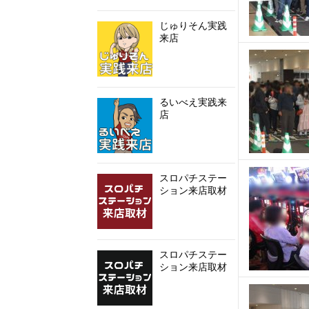
じゅりそん実践
来店
るいべえ実践来
店
スロパチステー
ション来店取材
スロパチステー
ション来店取材