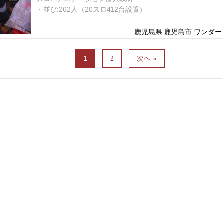
・並び:262人（20スロ412台設置）
鹿児島県 鹿児島市 ワンダーラ
1
2
次へ »