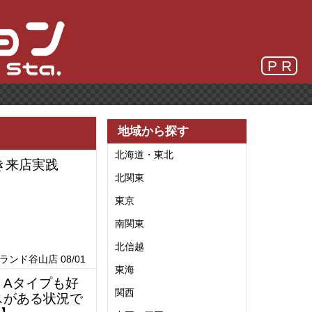
P R
地域から探す
北海道・東北
き来店実践
北関東
東京
南関東
北信越
ンド谷山店 08/01
東海
Aタイプも好
関西
スがある状況で