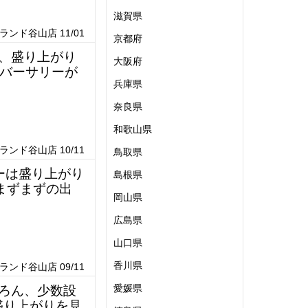
滋賀県
ンド谷山店 11/01
京都府
、盛り上がり
大阪府
バーサリーが
兵庫県
】
奈良県
和歌山県
ンド谷山店 10/11
鳥取県
ナーは盛り上がり
島根県
まずまずの出
岡山県
広島県
山口県
香川県
ンド谷山店 09/11
愛媛県
ろん、少数設
盛り上がりを見