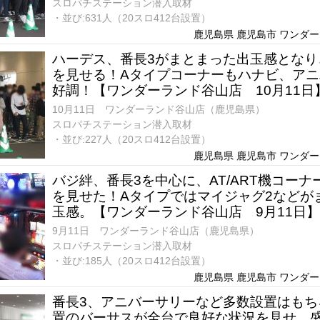
スロパチステーション潜入取材
・並び:631人（20スロ412台設置）
鹿児島県 鹿児島市 ワンダーラ
ハーデス、番長3がまとまった出玉感となり
を見せる！Aタイプコーナーもハナビ、アニ
好調！【ワンダーランド谷山店 10月11日
10月11日 ワンダーランド谷山店（鹿児島県）
スロパチステーション潜入取材
・並び:227人（20スロ412台設置）
鹿児島県 鹿児島市 ワンダーラ
バジ絆、番長3を中心に、AT/ART機コー
を見せた！Aタイプではマイジャグ2などが
玉感。【ワンダーランド谷山店 9月11日】
9月11日 ワンダーランド谷山店（鹿児島県）
スロパチステーション潜入取材
・並び:185人（20スロ412台設置）
鹿児島県 鹿児島市 ワンダーラ
番長3、アニバーサリーなど多数設置はもち
置のバーサスが全台で良好な状況を見せ、