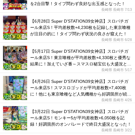
を2台目撃！タイプ問わず良好な出玉感となった！
長崎県 長崎市
7/13
【6月28日 Super D’STATION39女神店】スロパチガ
ール来店S！平均差枚数+4,230枚を記録した東京喰種
が注目の的に！タイプ問わず状況の良さが窺えた！
長崎県 長崎市
6/28
【5月17日 Super D’STATION39女神店】スロパチガ
ール来店S！東京喰種が平均差枚数+4,330枚と優秀な
結果に！加えていざ番～スマスロ秘宝伝も大盛況とな
った！
長崎県 長崎市
5/17
【4月26日 Super D’STATION39女神店】スロパチガ
ール来店S！スマスロゴッドが平均差枚数+7,400枚
に！他にも東京喰種など人気機種から好調箇所が続出
した！
長崎県 長崎市
4/26
【3月22日 Super D’STATION39女神店】スロパチガ
ール来店S！モンキー5が平均差枚数+6,050枚を記
録！好調箇所のオンパレードで終日大盛況となった！
長崎県 長崎市
3/22