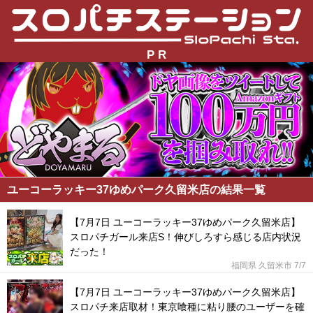
P R
ユーコーラッキー37ゆめパーク久留米店の結果一覧
【7月7日 ユーコーラッキー37ゆめパーク久留米店】
スロパチガール来店S！伸びしろすら感じる店内状況
だった！
福岡県 久留米市
7/7
【7月7日 ユーコーラッキー37ゆめパーク久留米店】
スロパチ来店取材！東京喰種に粘り腰のユーザーを確