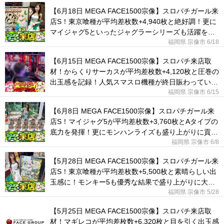
【6月18日 MEGA FACE1500宗像】スロパチガール来
店S！東京喰種が平均差枚数+4,940枚と絶好調！更に
マイジャグ5といったジャグラーシリーズも活躍を見
せた！
福岡県 宗像市
6/18
【6月15日 MEGA FACE1500宗像】スロパチ来店取
材！からくりサーカスが平均差枚数+4,120枚と圧巻の
出玉感を記録！人気スマスロ機種が終日賑わってい
た！
福岡県 宗像市
6/15
【6月8日 MEGA FACE1500宗像】スロパチガール来
店S！マイジャグ5が平均差枚数+3,760枚とAタイプの
底力を発揮！更にモンハンライズも盛り上がりに貢献
した！
福岡県 宗像市
6/8
【5月28日 MEGA FACE1500宗像】スロパチガール来
店S！東京喰種が平均差枚数+5,500枚と素晴らしい出
玉感に！モンキー5も優秀な結果で盛り上がりに大き
く貢献！
福岡県 宗像市
5/28
【5月25日 MEGA FACE1500宗像】スロパチ来店取
材！マギレコが平均差枚数+6,320枚と目を引く出玉感