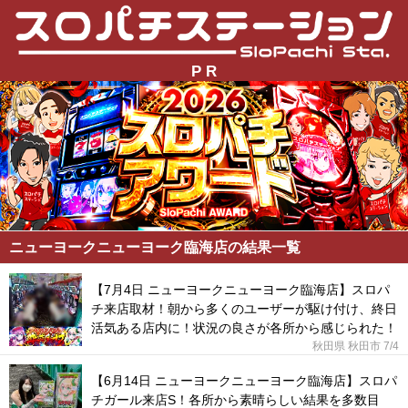
P R
ニューヨークニューヨーク臨海店の結果一覧
【7月4日 ニューヨークニューヨーク臨海店】スロパ
チ来店取材！朝から多くのユーザーが駆け付け、終日
活気ある店内に！状況の良さが各所から感じられた！
秋田県 秋田市
7/4
【6月14日 ニューヨークニューヨーク臨海店】スロパ
チガール来店S！各所から素晴らしい結果を多数目