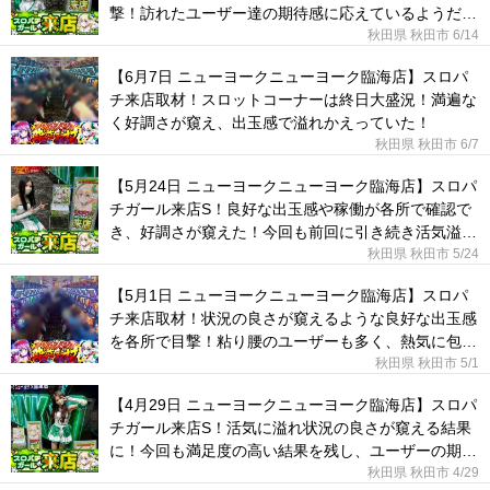
撃！訪れたユーザー達の期待感に応えているようだっ
た！
秋田県 秋田市
6/14
【6月7日 ニューヨークニューヨーク臨海店】スロパ
チ来店取材！スロットコーナーは終日大盛況！満遍な
く好調さが窺え、出玉感で溢れかえっていた！
秋田県 秋田市
6/7
【5月24日 ニューヨークニューヨーク臨海店】スロパ
チガール来店S！良好な出玉感や稼働が各所で確認で
き、好調さが窺えた！今回も前回に引き続き活気溢れ
る1日に！
秋田県 秋田市
5/24
【5月1日 ニューヨークニューヨーク臨海店】スロパ
チ来店取材！状況の良さが窺えるような良好な出玉感
を各所で目撃！粘り腰のユーザーも多く、熱気に包ま
れていた！
秋田県 秋田市
5/1
【4月29日 ニューヨークニューヨーク臨海店】スロパ
チガール来店S！活気に溢れ状況の良さが窺える結果
に！今回も満足度の高い結果を残し、ユーザーの期待
に応えた！
秋田県 秋田市
4/29