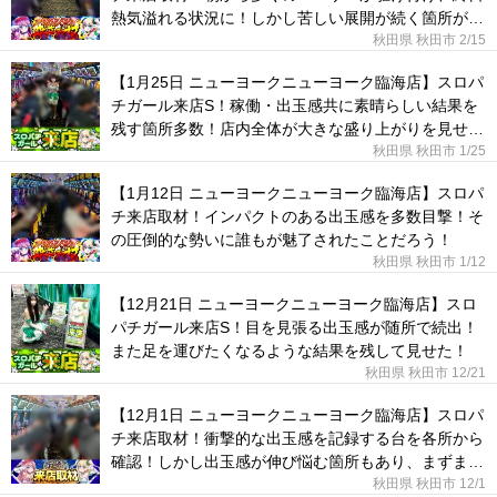
熱気溢れる状況に！しかし苦しい展開が続く箇所が多
かった。
秋田県 秋田市
2/15
【1月25日 ニューヨークニューヨーク臨海店】スロパ
チガール来店S！稼働・出玉感共に素晴らしい結果を
残す箇所多数！店内全体が大きな盛り上がりを見せ
た！
秋田県 秋田市
1/25
【1月12日 ニューヨークニューヨーク臨海店】スロパ
チ来店取材！インパクトのある出玉感を多数目撃！そ
の圧倒的な勢いに誰もが魅了されたことだろう！
秋田県 秋田市
1/12
【12月21日 ニューヨークニューヨーク臨海店】スロ
パチガール来店S！目を見張る出玉感が随所で続出！
また足を運びたくなるような結果を残して見せた！
秋田県 秋田市
12/21
【12月1日 ニューヨークニューヨーク臨海店】スロパ
チ来店取材！衝撃的な出玉感を記録する台を各所から
確認！しかし出玉感が伸び悩む箇所もあり、まずまず
な結果に。
秋田県 秋田市
12/1