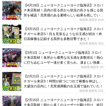
【4月19日 ニューヨークニューヨーク臨海店】スロパ
チ来店取材！店内の至る所から状況の良さを感じる箇
所を確認！充実感のある素晴らしい結果を残してい
た！
秋田県 秋田市
4/19
【3月15日 ニューヨークニューヨーク臨海店】スロパ
チガール来店S！目を見張るような出玉感が続出！終
日高稼働を記録する箇所を多数目撃できた！
秋田県 秋田市
3/15
【3月1日 ニューヨークニューヨーク臨海店】スロパ
チ来店取材！各所から優秀な出玉感を多数排出！熱心
に打ち込むユーザー達が多く見られ、凄まじい熱量を
感じられた！
秋田県 秋田市
3/1
【2月21日 ニューヨークニューヨーク臨海店】スロパ
チガール来店S！時間が経つにつれて稼働を伸ばし、
大盛況の店内に！充実感満載の出玉感で溢れていた！
秋田県 秋田市
2/21
【2月15日 ニューヨークニューヨーク臨海店】スロパ
チ来店取材！朝から多くのユーザーが駆け付け、終日