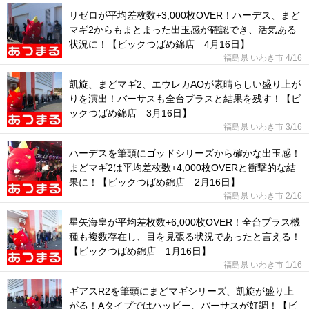
リゼロが平均差枚数+3,000枚OVER！ハーデス、まど
マギ2からもまとまった出玉感が確認でき、活気ある
状況に！【ビックつばめ錦店 4月16日】
福島県 いわき市
4/16
凱旋、まどマギ2、エウレカAOが素晴らしい盛り上が
りを演出！バーサスも全台プラスと結果を残す！【ビ
ックつばめ錦店 3月16日】
福島県 いわき市
3/16
ハーデスを筆頭にゴッドシリーズから確かな出玉感！
まどマギ2は平均差枚数+4,000枚OVERと衝撃的な結
果に！【ビックつばめ錦店 2月16日】
福島県 いわき市
2/16
星矢海皇が平均差枚数+6,000枚OVER！全台プラス機
種も複数存在し、目を見張る状況であったと言える！
【ビックつばめ錦店 1月16日】
福島県 いわき市
1/16
ギアスR2を筆頭にまどマギシリーズ、凱旋が盛り上
がる！Aタイプではハッピー、バーサスが好調！【ビ