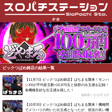
P R
ビックつばめ錦店の結果一覧
【11月7日 ビックつばめ錦店】ぱちまる襲来！モンハ
ンXXが平均差玉数+10,870玉と抜群の出玉感を記録！
各機種良好な出玉感を残した！
福島県 いわき市
11/7
【10月3日 ビックつばめ錦店】ぱちまる襲来！機種間
でメリハリの利いた出玉感となったが、状況の良い機