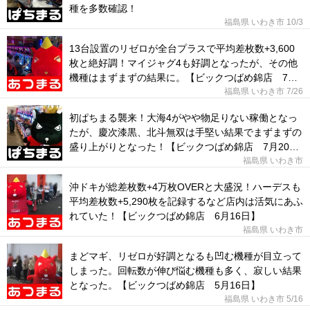
種を多数確認！
福島県 いわき市
10/3
13台設置のリゼロが全台プラスで平均差枚数+3,600
枚と絶好調！マイジャグ4も好調となったが、その他
機種はまずまずの結果に。【ビックつばめ錦店 7月
26日】
福島県 いわき市
7/26
初ぱちまる襲来！大海4がやや物足りない稼働となっ
たが、慶次漆黒、北斗無双は手堅い結果でまずまずの
盛り上がりとなった！【ビックつばめ錦店 7月20
日】
福島県 いわき市
沖ドキが総差枚数+4万枚OVERと大盛況！ハーデスも
平均差枚数+5,290枚を記録するなど店内は活気にあふ
れていた！【ビックつばめ錦店 6月16日】
福島県 いわき市
まどマギ、リゼロが好調となるも凹む機種が目立って
しまった。回転数が伸び悩む機種も多く、寂しい結果
となった。【ビックつばめ錦店 5月16日】
福島県 いわき市
5/16