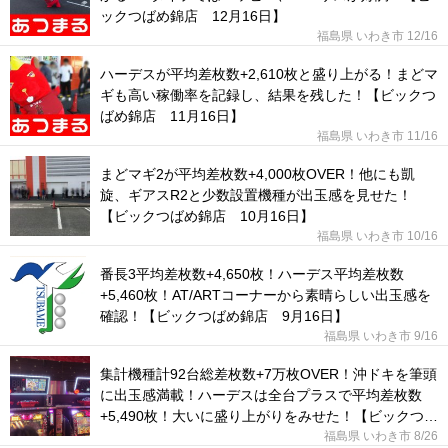
ックつばめ錦店 12月16日】
福島県 いわき市
12/16
ハーデスが平均差枚数+2,610枚と盛り上がる！まどマ
ギも高い稼働率を記録し、結果を残した！【ビックつ
ばめ錦店 11月16日】
福島県 いわき市
11/16
まどマギ2が平均差枚数+4,000枚OVER！他にも凱
旋、ギアスR2と少数設置機種が出玉感を見せた！
【ビックつばめ錦店 10月16日】
福島県 いわき市
10/16
番長3平均差枚数+4,650枚！ハーデス平均差枚数
+5,460枚！AT/ARTコーナーから素晴らしい出玉感を
確認！【ビックつばめ錦店 9月16日】
福島県 いわき市
9/16
集計機種計92台総差枚数+7万枚OVER！沖ドキを筆頭
に出玉感満載！ハーデスは全台プラスで平均差枚数
+5,490枚！大いに盛り上がりをみせた！【ビックつば
め錦店 8月26日】
福島県 いわき市
8/26