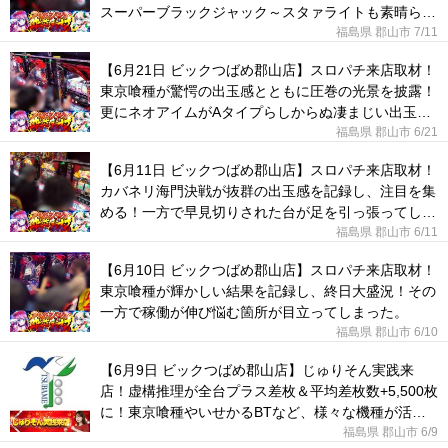
スーパーブラックジャック～スタァライトも素晴らし
い活躍！
福島県 郡山市
7/11
【6月21日 ビックつばめ郡山店】スロパチ来店取材！
東京喰種が驚愕の出玉感とともに圧巻の光景を披露！
更にネオアイムがAタイプらしからぬ凄まじい出玉感
を見せた！
福島県 郡山市
6/21
【6月11日 ビックつばめ郡山店】スロパチ来店取材！
カバネリ海門決戦が抜群の出玉感を記録し、注目を集
める！一方で早見切りされた台が足を引っ張ってしま
った。
福島県 郡山市
6/11
【6月10日 ビックつばめ郡山店】スロパチ来店取材！
東京喰種が輝かしい結果を記録し、終日大盛況！その
一方で稼働が伸び悩む箇所が目立ってしまった。
福島県 郡山市
6/10
【6月9日 ビックつばめ郡山店】じゅりそん実践来
店！虚構推理が全台プラス差枚＆平均差枚数+5,500枚
に！東京喰種やいせかるBTなど、様々な機種が活躍
した！
福島県 郡山市
6/9