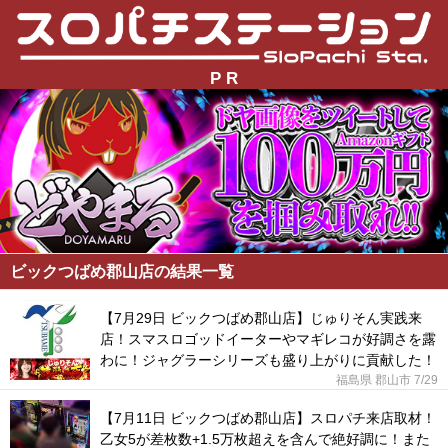
P R
ビックつばめ郡山店の結果一覧
【7月29日 ビックつばめ郡山店】じゅりそん実践来
店！スマスロゴッドイーターやマギレコが好調さを露
わに！ジャグラーシリーズも盛り上がりに貢献した！
福島県 郡山市
7/29
【7月11日 ビックつばめ郡山店】スロパチ来店取材！
乙女5が差枚数+1.5万枚超えを含んで絶好調に！また