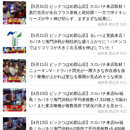
【5月31日 ビックつばめ郡山店】スロパチ来店取材！
真打吉宗が全台プラス差枚と絶好調！一方で沖ドキシ
リーズが中々伸び切らず、まずまずな結果に。
福島県 郡山市
5/31
【5月21日 ビックつばめ郡山店】るいべえ実践来店！
カバネリ海門決戦が熱狂的な盛り上がりに！パチンコ
ではリコリコが大きく出玉感を伸ばしていた！
福島県 郡山市
5/21
【5月11日 ビックつばめ郡山店】スロパチ来店取材！
ニューキンV～ドラハナ閃光が一際大きな存在感を放
つ！稼働が上がれば更なる展開が見込めそうな状況で
あった！
福島県 郡山市
5/11
【4月23日 ビックつばめ郡山店】スロパチ来店for福
島！カバネリ海門決戦が平均差枚数+7,310枚と大賑わ
い！また東京喰種が複数箇所で状況の良さを見せつけ
ていた！
福島県 郡山市
4/23
【4月13日 ビックつばめ郡山店】スロパチ来店for福
島！カバネリ海門決戦が2箇所で平均差枚数+5,400枚