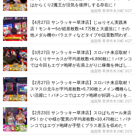
はからくり2魔王が活気を後押しする存在に！
滋賀県 草津市木川町
5/27
【4月27日 サンラッキー草津店】じゅりそん実践来
店！モンキー5が総差枚数+4.7万枚と大盛況に！その
他メダル機やバラエティなどタイプや設置数問わず活
躍した！
滋賀県 草津市木川町
4/27
【3月27日 サンラッキー草津店】スロパチ来店取材！
からくりサーカスが平均差枚数+6,890枚に！パチンコ
では今回もエヴァ咆哮が右肩上がりに稼働を伸ばして
いた！
滋賀県 草津市木川町
3/27
【2月27日 サンラッキー草津店】スロパチ来店取材！
スマスロ北斗が平均差枚数+5,730枚とメイン機種らし
い活躍に！パチンコではエヴァ咆哮が好調っぷりを発
揮！
滋賀県 草津市木川町
2/27
【2月23日 サンラッキー草津店】スロぱちガール来店
PS！かぐや様が驚異の平均差枚数+10,470枚に！パチ
ンコではエヴァ咆哮が手堅くプラス差玉を収めた！
滋賀県 草津市木川町
2/23