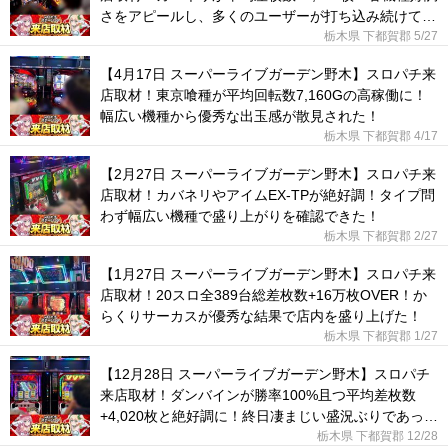
さをアピールし、多くのユーザーが打ち込み続けてい
た！
栃木県 下都賀郡
5/27
【4月17日 スーパーライブガーデン野木】スロパチ来
店取材！東京喰種が平均回転数7,160Gの高稼働に！
幅広い機種から優秀な出玉感が散見された！
栃木県 下都賀郡
4/17
【2月27日 スーパーライブガーデン野木】スロパチ来
店取材！カバネリやアイムEX-TPが絶好調！タイプ問
わず幅広い機種で盛り上がりを確認できた！
栃木県 下都賀郡
2/27
【1月27日 スーパーライブガーデン野木】スロパチ来
店取材！20スロ全389台総差枚数+16万枚OVER！か
らくりサーカスが優秀な結果で店内を盛り上げた！
栃木県 下都賀郡
1/27
【12月28日 スーパーライブガーデン野木】スロパチ
来店取材！ダンバインが勝率100%且つ平均差枚数
+4,020枚と絶好調に！終日凄まじい盛況ぶりであっ
た！
栃木県 下都賀郡
12/28