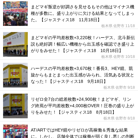
まどマギ叛逆が好調さを見せるもその他はマイナス機
種が多数に。盛り上がりに欠ける結果となってしまっ
た。【ジャスティス18 11月18日】
栃木県 佐野市
11/18
まどマギの平均差枚数+3,220枚！ハーデス、北斗新伝
説も絶好調！幅広い機種から出玉感を確認でき盛り上
がりをみせた！【ジャスティス18 10月18日】
栃木県 佐野市
10/18
ハーデスの平均差枚数+3,670枚！番長3、HEY鏡、凱
旋からもまとまった出玉感がみられ、活気ある状況と
なった！【ジャスティス18 9月18日】
栃木県 佐野市
9/18
リゼロ全7台の総差枚数+24,900枚！まどマギ、リン
グ終焉が平均差枚数+4,000枚OVER！圧巻の盛り上が
りをみせた！【ジャスティス18 8月18日】
栃木県 佐野市
8/18
AT/ARTではHEY鏡やリゼロが高稼働＆秀逸な結果
に。しかし、店舗全体では稼働が弱く良し悪しの判断